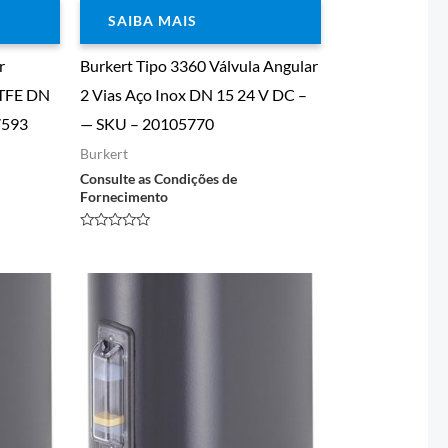
SAIBA MAIS
r
Burkert Tipo 3360 Válvula Angular
PTFE DN
2 Vias Aço Inox DN 15 24 V DC –
7593
— SKU – 20105770
Burkert
Consulte as Condições de
Fornecimento
Avaliação
0
de
5