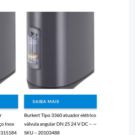
SAIBA MAIS
r
Burkert Tipo 3360 atuador elétrico
ço Inox
válvula angular DN 25 24 V DC – —
 315184
SKU – 20103488