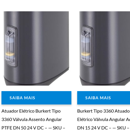
SAIBA MAIS
SAIBA MAIS
Atuador Elétrico Burkert Tipo
Burkert Tipo 3360 Atuado
3360 Válvula Assento Angular
Elétrico Válvula Angular A
PTFE DN 50 24 V DC – — SKU –
DN 15 24 V DC – — SKU –