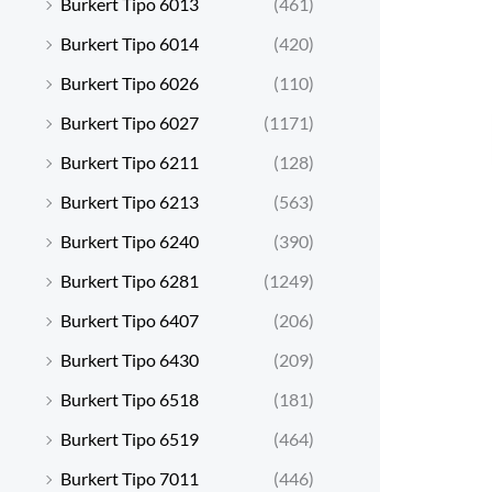
Burkert Tipo 6013
(461)
Burkert Tipo 6014
(420)
Burkert Tipo 6026
(110)
Burkert Tipo 6027
(1171)
Burkert Tipo 6211
(128)
Burkert Tipo 6213
(563)
Burkert Tipo 6240
(390)
Burkert Tipo 6281
(1249)
Burkert Tipo 6407
(206)
Burkert Tipo 6430
(209)
Burkert Tipo 6518
(181)
Burkert Tipo 6519
(464)
Burkert Tipo 7011
(446)