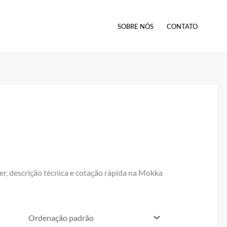
SOBRE NÓS
CONTATO
, descrição técnica e cotação rápida na Mokka