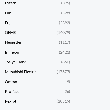
Extech
(395)
Flir
(528)
Fuji
(2392)
GEMS
(14079)
Hengstler
(1117)
Infineon
(2421)
Joslyn Clark
(866)
Mitsubishi Electric
(17877)
Omron
(19)
Pro-face
(26)
Rexroth
(28519)