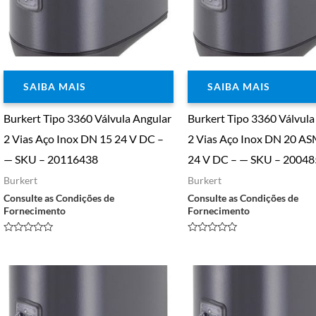
SAIBA MAIS
SAIBA MAIS
Burkert Tipo 3360 Válvula Angular
Burkert Tipo 3360 Válvula
2 Vias Aço Inox DN 15 24 V DC –
2 Vias Aço Inox DN 20 A
— SKU – 20116438
24 V DC – — SKU – 2004
Burkert
Burkert
Consulte as Condições de
Consulte as Condições de
Fornecimento
Fornecimento
Avaliação
Avaliação
0
0
de
de
5
5