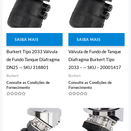
SAIBA MAIS
SAIBA MAIS
Burkert Tipo 2033 Válvula
Válvula de Fundo de Tanque
de Fundo Tanque Diafragma
Diafragma Burkert Tipo
DN25 — SKU 318801
2033 – — SKU – 20001417
Burkert
Burkert
Consulte as Condições de
Consulte as Condições de
Fornecimento
Fornecimento
Avaliação
Avaliação
0
0
de
de
5
5