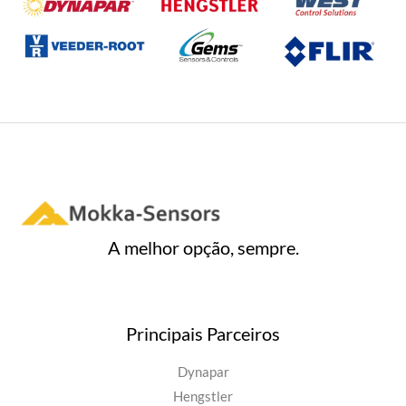
d
e
5
A melhor opção, sempre.
Principais Parceiros
Dynapar
Hengstler