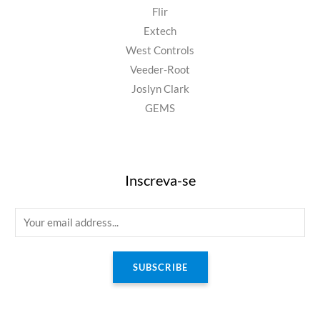
Flir
Extech
West Controls
Veeder-Root
Joslyn Clark
GEMS
Inscreva-se
E
m
a
SUBSCRIBE
i
l
*