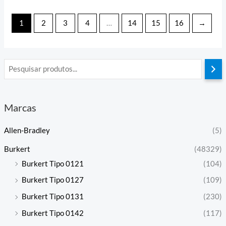
de
de
5
5
1
2
3
4
…
14
15
16
→
Marcas
Allen-Bradley
(5)
Burkert
(48329)
Burkert Tipo 0121
(104)
Burkert Tipo 0127
(109)
Burkert Tipo 0131
(230)
Burkert Tipo 0142
(117)