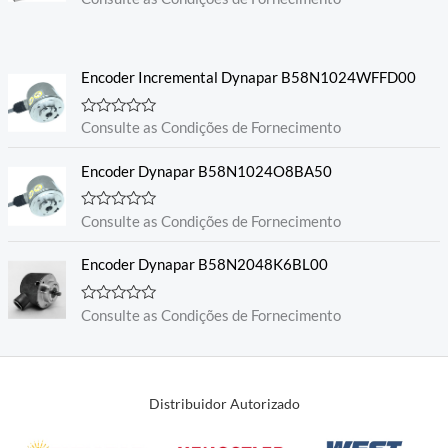
v
a
l
i
a
Encoder Incremental Dynapar B58N1024WFFD00
ç
ã
o
0
A
Consulte as Condições de Fornecimento
d
v
e
a
5
l
Encoder Dynapar B58N1024O8BA50
i
a
ç
A
Consulte as Condições de Fornecimento
ã
v
o
a
0
l
Encoder Dynapar B58N2048K6BL00
d
i
e
a
5
ç
A
Consulte as Condições de Fornecimento
ã
v
o
a
0
l
d
i
e
a
5
ç
Distribuidor Autorizado
ã
o
0