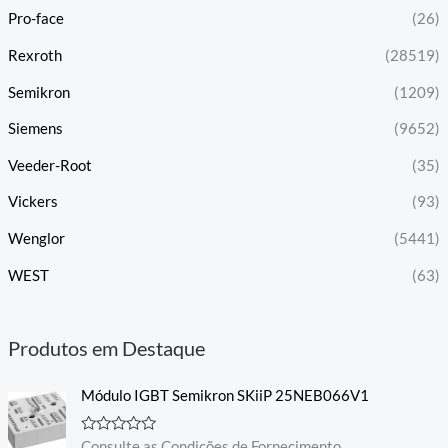
Pro-face
(26)
Rexroth
(28519)
Semikron
(1209)
Siemens
(9652)
Veeder-Root
(35)
Vickers
(93)
Wenglor
(5441)
WEST
(63)
Produtos em Destaque
Módulo IGBT Semikron SKiiP 25NEB066V1
A
Consulte as Condições de Fornecimento