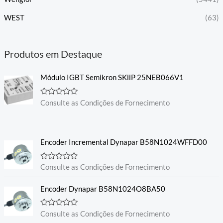
WEST
(63)
Produtos em Destaque
Módulo IGBT Semikron SKiiP 25NEB066V1
A
Consulte as Condições de Fornecimento
v
a
l
i
a
Encoder Incremental Dynapar B58N1024WFFD00
ç
ã
o
0
A
Consulte as Condições de Fornecimento
d
v
e
a
5
l
Encoder Dynapar B58N1024O8BA50
i
a
ç
A
Consulte as Condições de Fornecimento
ã
v
o