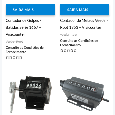
SAIBA MAIS
SAIBA MAIS
Contador de Golpes /
Contador de Metros Veeder-
Batidas Série 1667 –
Root 1953 – Visicounter
Visicounter
Veeder-Root
Consulte as Condições de
Veeder-Root
Fornecimento
Consulte as Condições de
Fornecimento
Avaliação
0
de
Avaliação
5
0
de
5