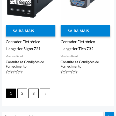
SAIBA MAIS
SAIBA MAIS
Contador Eletrônico
Contador Eletrônico
Hengstler Signo 721
Hengstler Tico 732
Veeder-Root
Veeder-Root
Consulte as Condições de
Consulte as Condições de
Fornecimento
Fornecimento
Avaliação
Avaliação
0
0
de
de
5
5
1
2
3
→