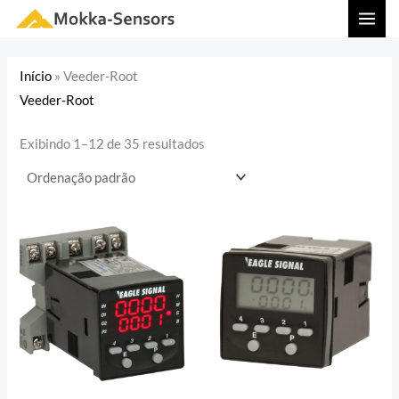
Ir
MAI
para
MEN
o
Início
»
Veeder-Root
conteúdo
Veeder-Root
Exibindo 1–12 de 35 resultados