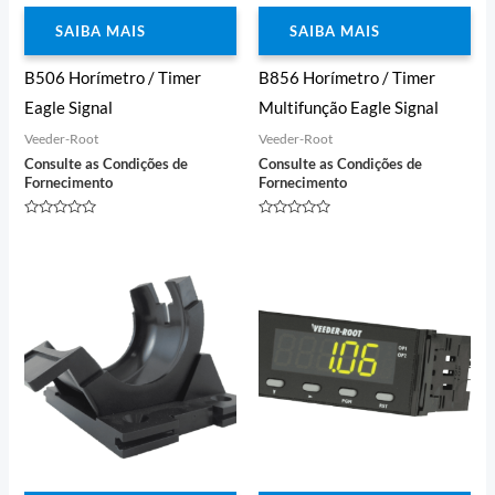
SAIBA MAIS
SAIBA MAIS
B506 Horímetro / Timer
B856 Horímetro / Timer
Eagle Signal
Multifunção Eagle Signal
Veeder-Root
Veeder-Root
Consulte as Condições de
Consulte as Condições de
Fornecimento
Fornecimento
Avaliação
Avaliação
0
0
de
de
5
5