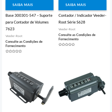
SAIBA MAIS
SAIBA MAIS
Base 300301-547 – Suporte
Contador / Indicador Veeder-
para Contador de Volumes
Root Série S628
7623
Veeder-Root
Consulte as Condições de
Veeder-Root
Fornecimento
Consulte as Condições de
Fornecimento
Avaliação
0
de
Avaliação
5
0
de
5