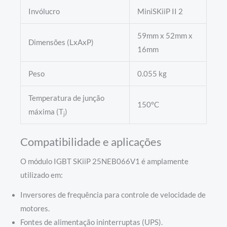
Invólucro
MiniSKiiP II 2
59mm x 52mm x
Dimensões (LxAxP)
16mm
Peso
0.055 kg
Temperatura de junção
150°C
máxima (T
)
j
Compatibilidade e aplicações
O módulo IGBT SKiiP 25NEB066V1 é amplamente
utilizado em:
Inversores de frequência para controle de velocidade de
motores.
Fontes de alimentação ininterruptas (UPS).