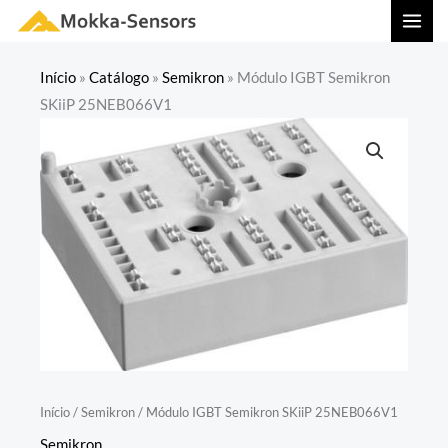
Ir
MAI
para
MEN
o
Início
»
Catálogo
»
Semikron
»
Módulo IGBT Semikron
conteúdo
SKiiP 25NEB066V1
Início
/
Semikron
/ Módulo IGBT Semikron SKiiP 25NEB066V1
Semikron