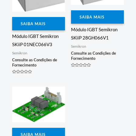
SAIBA MAIS
SAIBA MAIS
Módulo IGBT Semikron
Módulo IGBT Semikron
SKiiP 28GH066V1
SKiiP 01NEC066V3
Semikron
Semikron
Consulte as Condições de
Fornecimento
Consulte as Condições de
Fornecimento
Avaliação
0
Avaliação
de
0
5
de
5
SAIBA MAIS