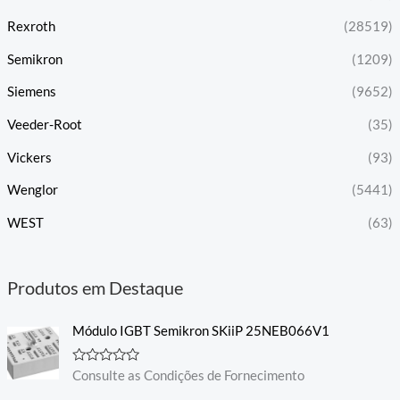
Rexroth
(28519)
Semikron
(1209)
Siemens
(9652)
Veeder-Root
(35)
Vickers
(93)
Wenglor
(5441)
WEST
(63)
Produtos em Destaque
Módulo IGBT Semikron SKiiP 25NEB066V1
A
Consulte as Condições de Fornecimento
v
a