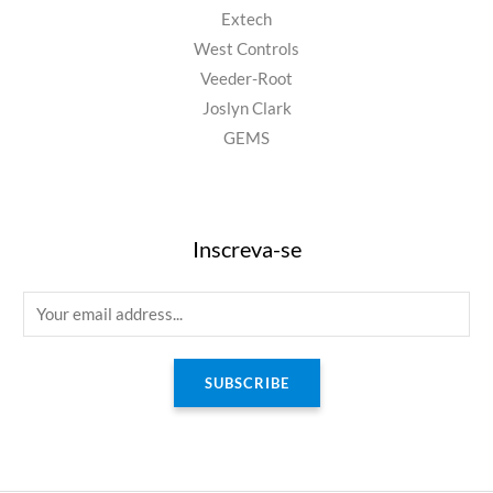
Extech
West Controls
Veeder-Root
Joslyn Clark
GEMS
Inscreva-se
E
m
a
SUBSCRIBE
i
l
*