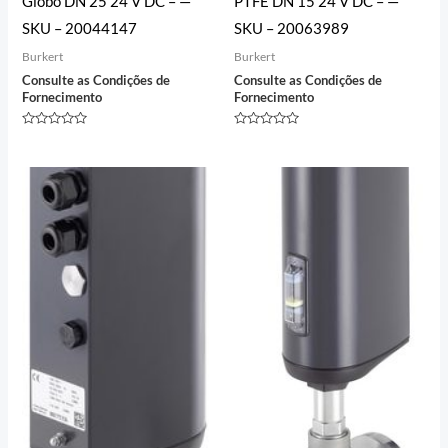
Globo DN 25 24 V DC – —
PTFE DN 15 24 V DC – —
SKU – 20044147
SKU – 20063989
Burkert
Burkert
Consulte as Condições de
Consulte as Condições de
Fornecimento
Fornecimento
Avaliação
Avaliação
0
0
de
de
5
5