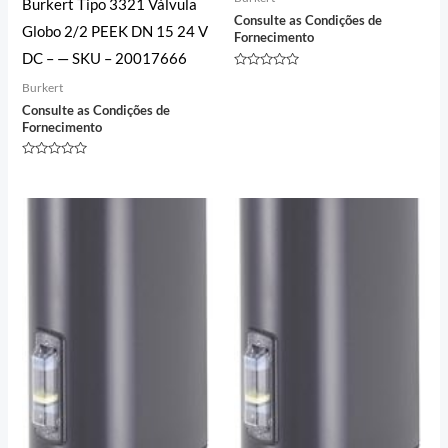
Burkert Tipo 3321 Válvula
Consulte as Condições de
Globo 2/2 PEEK DN 15 24 V
Fornecimento
DC – — SKU – 20017666
Avaliação
Burkert
0
de
Consulte as Condições de
5
Fornecimento
Avaliação
0
de
5