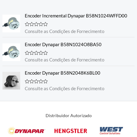
l
i
a
Encoder Incremental Dynapar B58N1024WFFD00
ç
ã
o
0
A
Consulte as Condições de Fornecimento
d
v
e
a
5
l
Encoder Dynapar B58N1024O8BA50
i
a
ç
A
Consulte as Condições de Fornecimento
ã
v
o
a
0
l
Encoder Dynapar B58N2048K6BL00
d
i
e
a
5
ç
A
Consulte as Condições de Fornecimento
ã
v
o
a
0
l
d
i
e
a
5
ç
Distribuidor Autorizado
ã
o
0
d
e