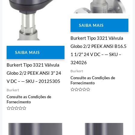
SAIBA MAIS
Burkert Tipo 3321 Válvula
Globo 2/2 PEEK ANSI B16.5
SAIBA MAIS
1 1/2″ 24 V DC – — SKU –
324026
Burkert Tipo 3321 Válvula
Burkert
Globo 2/2 PEEK ANSI 3″ 24
Consulte as Condições de
V DC – — SKU – 20125305
Fornecimento
Burkert
Avaliação
Consulte as Condições de
0
Fornecimento
de
5
Avaliação
0
de
5