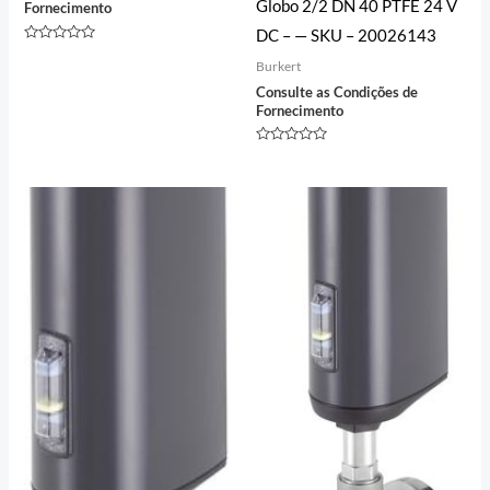
Globo 2/2 DN 40 PTFE 24 V
Fornecimento
DC – — SKU – 20026143
Avaliação
0
Burkert
de
Consulte as Condições de
5
Fornecimento
Avaliação
0
de
5