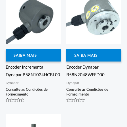
SAIBA MAIS
SAIBA MAIS
Encoder Incremental
Encoder Dynapar
Dynapar B58N1024HCBL00
B58N2048WFFD00
Dynapar
Dynapar
Consulte as Condições de
Consulte as Condições de
Fornecimento
Fornecimento
Avaliação
Avaliação
0
0
de
de
5
5