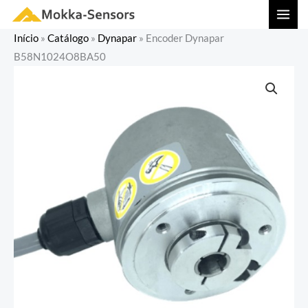
Ir
MAI
para
MEN
Início
»
Catálogo
»
Dynapar
»
Encoder Dynapar
o
B58N1024O8BA50
conteúdo