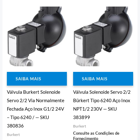
0
0
de
de
5
5
SAIBA MAIS
SAIBA MAIS
Válvula Burkert Solenoide
Válvula Solenoide Servo 2/2
Servo 2/2 Via Normalmente
Bürkert Tipo 6240 Aço Inox
Fechada Aço Inox G1/2 24V
NPT1/2 230V — SKU
– Tipo 6240 / — SKU
383899
380836
Burkert
Consulte as Condições de
Burkert
Fornecimento