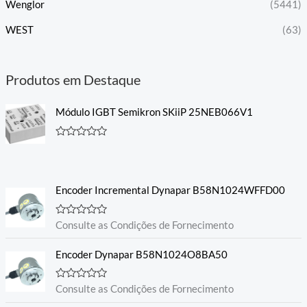
Wenglor
(5441)
WEST
(63)
Produtos em Destaque
Módulo IGBT Semikron SKiiP 25NEB066V1
A
v
a
l
i
Encoder Incremental Dynapar B58N1024WFFD00
a
ç
ã
o
A
Consulte as Condições de Fornecimento
0
v
d
a
e
l
Encoder Dynapar B58N1024O8BA50
5
i
a
ç
A
Consulte as Condições de Fornecimento
ã
v
o
a