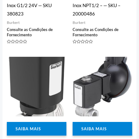
Inox G1/2 24V — SKU
Inox NPT1/2 – — SKU –
380823
20000486
Burkert
Burkert
Consulte as Condições de
Consulte as Condições de
Fornecimento
Fornecimento
Avaliação
Avaliação
0
0
de
de
5
5
SAIBA MAIS
SAIBA MAIS