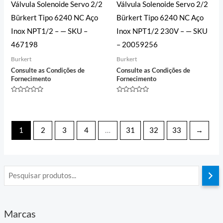
Válvula Solenoide Servo 2/2
Válvula Solenoide Servo 2/2
Bürkert Tipo 6240 NC Aço
Bürkert Tipo 6240 NC Aço
Inox NPT1/2 – — SKU –
Inox NPT1/2 230V – — SKU
467198
– 20059256
Burkert
Burkert
Consulte as Condições de
Consulte as Condições de
Fornecimento
Fornecimento
Avaliação
Avaliação
0
0
de
de
5
5
1
2
3
4
…
31
32
33
→
Marcas