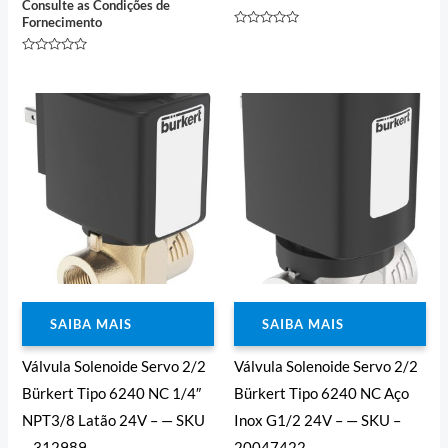
Consulte as Condições de
Fornecimento
Avaliação
0
de
Avaliação
5
0
de
5
SAIBA MAIS
SAIBA MAIS
Válvula Solenoide Servo 2/2
Válvula Solenoide Servo 2/2
Bürkert Tipo 6240 NC 1/4″
Bürkert Tipo 6240 NC Aço
NPT3/8 Latão 24V – — SKU
Inox G1/2 24V – — SKU –
– 312989
20047422