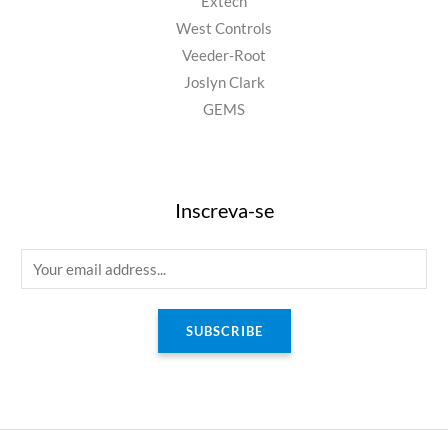
Extech
West Controls
Veeder-Root
Joslyn Clark
GEMS
Inscreva-se
E
m
a
SUBSCRIBE
i
l
*