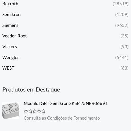
Rexroth
(28519)
Semikron
(1209)
Siemens
(9652)
Veeder-Root
(35)
Vickers
(93)
Wenglor
(5441)
WEST
(63)
Produtos em Destaque
Módulo IGBT Semikron SKiiP 25NEB066V1
A
Consulte as Condições de Fornecimento
v
a
l