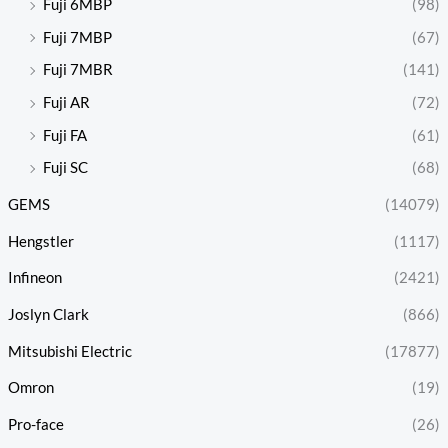
Fuji 6MBP
(98)
Fuji 7MBP
(67)
Fuji 7MBR
(141)
Fuji AR
(72)
Fuji FA
(61)
Fuji SC
(68)
GEMS
(14079)
Hengstler
(1117)
Infineon
(2421)
Joslyn Clark
(866)
Mitsubishi Electric
(17877)
Omron
(19)
Pro-face
(26)