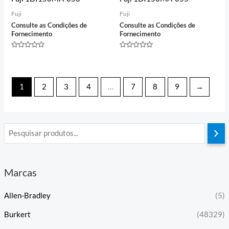
Fuji
Fuji
Consulte as Condições de
Consulte as Condições de
Fornecimento
Fornecimento
Avaliação
Avaliação
0
0
de
de
5
5
1
2
3
4
…
7
8
9
→
Marcas
Allen-Bradley
(5)
Burkert
(48329)