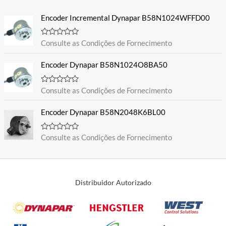
i
a
Encoder Incremental Dynapar B58N1024WFFD00
ç
ã
o
0
A
Consulte as Condições de Fornecimento
d
v
e
a
5
l
Encoder Dynapar B58N1024O8BA50
i
a
ç
A
Consulte as Condições de Fornecimento
ã
v
o
a
0
l
Encoder Dynapar B58N2048K6BL00
d
i
e
a
5
ç
A
Consulte as Condições de Fornecimento
ã
v
o
a
0
l
d
i
e
a
5
ç
Distribuidor Autorizado
ã
o
0
d
e
5