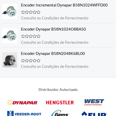
i
Encoder Incremental Dynapar B58N1024WFFD00
a
ç
ã
o
A
Consulte as Condições de Fornecimento
0
v
d
a
e
l
Encoder Dynapar B58N1024O8BA50
5
i
a
ç
A
Consulte as Condições de Fornecimento
ã
v
o
a
0
l
Encoder Dynapar B58N2048K6BL00
d
i
e
a
5
ç
A
Consulte as Condições de Fornecimento
ã
v
o
a
0
l
d
i
e
a
5
ç
Distribuidor Autorizado
ã
o
0
d
e
5