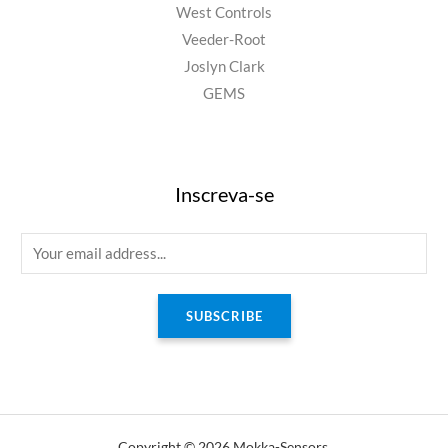
West Controls
Veeder-Root
Joslyn Clark
GEMS
Inscreva-se
E
m
a
SUBSCRIBE
i
l
*
Copyright © 2026 Mokka-Sensors.