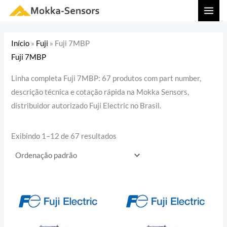
Ir
MAI
para
MEN
o
Início
»
Fuji
»
Fuji 7MBP
conteúdo
Fuji 7MBP
Linha completa Fuji 7MBP: 67 produtos com part number,
descrição técnica e cotação rápida na Mokka Sensors,
distribuidor autorizado Fuji Electric no Brasil.
Exibindo 1–12 de 67 resultados