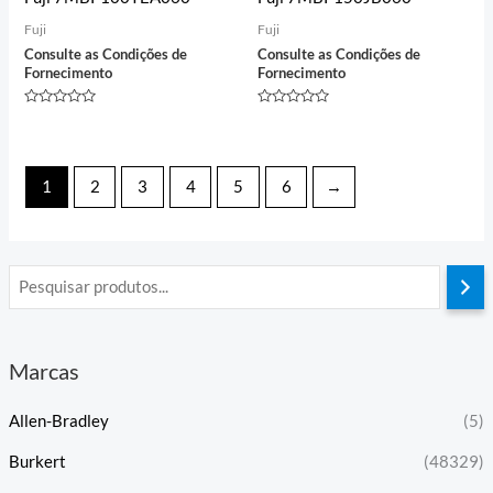
Fuji
Fuji
Consulte as Condições de
Consulte as Condições de
Fornecimento
Fornecimento
Avaliação
Avaliação
0
0
de
de
5
5
1
2
3
4
5
6
→
Marcas
Allen-Bradley
(5)
Burkert
(48329)