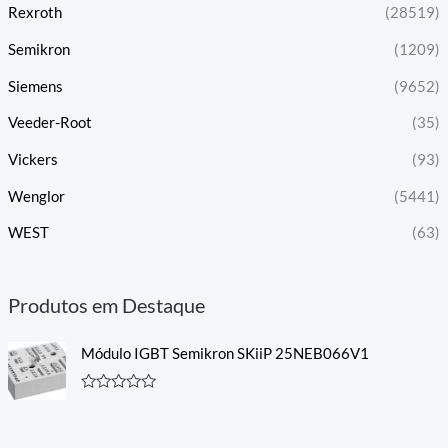
Rexroth
(28519)
Semikron
(1209)
Siemens
(9652)
Veeder-Root
(35)
Vickers
(93)
Wenglor
(5441)
WEST
(63)
Produtos em Destaque
Módulo IGBT Semikron SKiiP 25NEB066V1
A
v
a
l