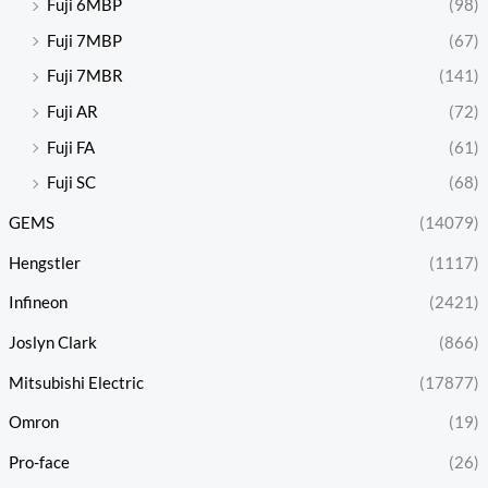
Fuji 6MBP
(98)
Fuji 7MBP
(67)
Fuji 7MBR
(141)
Fuji AR
(72)
Fuji FA
(61)
Fuji SC
(68)
GEMS
(14079)
Hengstler
(1117)
Infineon
(2421)
Joslyn Clark
(866)
Mitsubishi Electric
(17877)
Omron
(19)
Pro-face
(26)