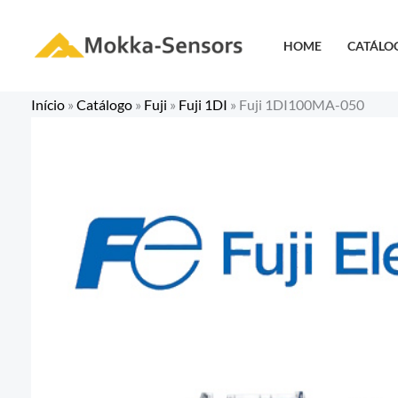
Ir
para
HOME
CATÁLO
o
conteúdo
Início
»
Catálogo
»
Fuji
»
Fuji 1DI
»
Fuji 1DI100MA-050