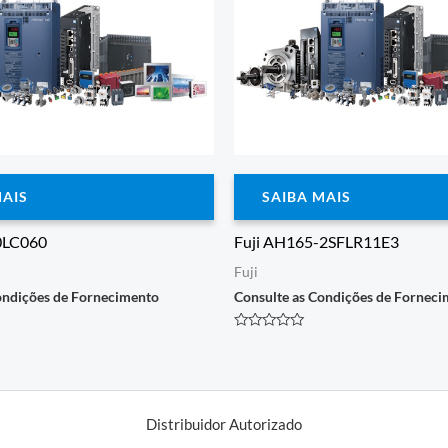
MAIS
SAIBA MAIS
0LC060
Fuji AH165-2SFLR11E3
Fuji
ondições de Fornecimento
Consulte as Condições de Fornec
Avaliação
0
de
5
Distribuidor Autorizado