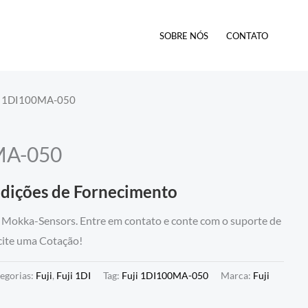
SOBRE NÓS
CONTATO
ji 1DI100MA-050
MA-050
ndições de Fornecimento
Mokka-Sensors. Entre em contato e conte com o suporte de
icite uma Cotação!
egorias:
Fuji
,
Fuji 1DI
Tag:
Fuji 1DI100MA-050
Marca:
Fuji