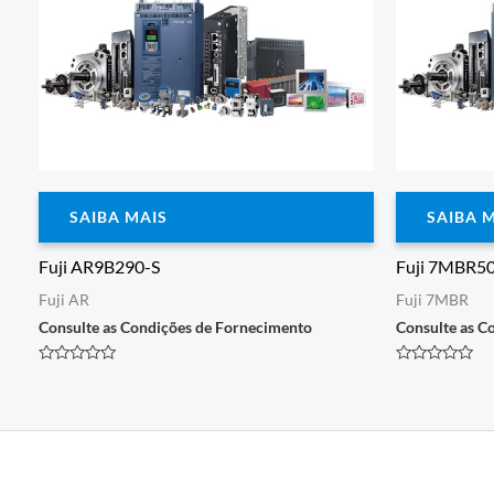
SAIBA MAIS
SAIBA 
Fuji AR9B290-S
Fuji 7MBR5
Fuji AR
Fuji 7MBR
Consulte as Condições de Fornecimento
Consulte as C
Avaliação
Avaliação
0
0
de
de
5
5