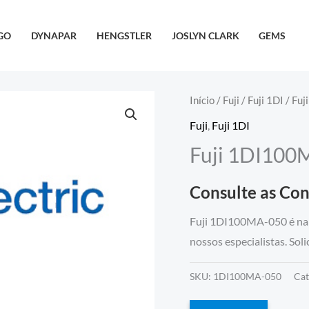
GO
DYNAPAR
HENGSTLER
JOSLYN CLARK
GEMS
Início
/
Fuji
/
Fuji 1DI
/ Fu
Fuji
,
Fuji 1DI
Fuji 1DI100
Consulte as Co
Fuji 1DI100MA-050 é na 
nossos especialistas. Sol
SKU:
1DI100MA-050
Cat