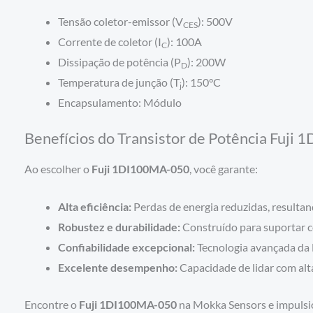
Tensão coletor-emissor (V
): 500V
CES
Corrente de coletor (I
): 100A
C
Dissipação de potência (P
): 200W
D
Temperatura de junção (T
): 150°C
j
Encapsulamento: Módulo
Benefícios do Transistor de Potência Fuji
Ao escolher o
Fuji 1DI100MA-050
, você garante:
Alta eficiência:
Perdas de energia reduzidas, result
Robustez e durabilidade:
Construído para suportar co
Confiabilidade excepcional:
Tecnologia avançada da F
Excelente desempenho:
Capacidade de lidar com alta
Encontre o
Fuji 1DI100MA-050
na Mokka Sensors e impulsio