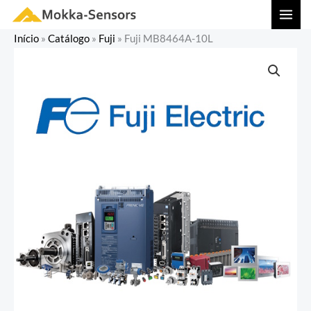
Ir
MAI
para
MEN
Início
»
Catálogo
»
Fuji
»
Fuji MB8464A-10L
o
conteúdo