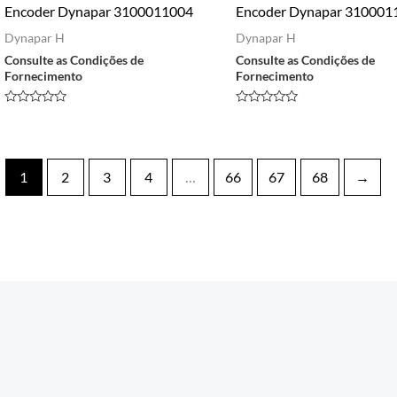
Encoder Dynapar 3100011004
Encoder Dynapar 310001
Dynapar H
Dynapar H
Consulte as Condições de
Consulte as Condições de
Fornecimento
Fornecimento
Avaliação
Avaliação
0
0
de
de
5
5
1
2
3
4
…
66
67
68
→