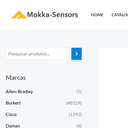
Ir
para
HOME
CATÁLO
o
conteúdo
Marcas
Allen-Bradley
(5)
Burkert
(48329)
Cisco
(1192)
Daman
(6)