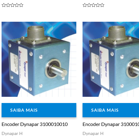
Avaliação
Avaliação
0
0
de
de
5
5
SAIBA MAIS
SAIBA MAIS
Encoder Dynapar 3100010010
Encoder Dynapar 310001
Dynapar H
Dynapar H