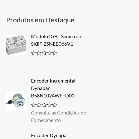
Produtos em Destaque
Módulo IGBT Semikron
SKiiP 25NEB066V1
A
v
a
l
Encoder Incremental
i
a
Dynapar
ç
B58N1024WFFD00
ã
o
0
d
Consulte as Condições de
A
e
v
Fornecimento
5
a
l
i
Encoder Dynapar
a