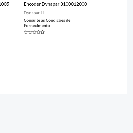
1005
Encoder Dynapar 3100012000
Dynapar H
Consulte as Condições de
Fornecimento
Avaliação
0
de
5