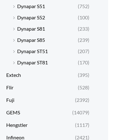
Dynapar S51
(752)
Dynapar S52
(100)
Dynapar S81
(233)
Dynapar S85
(239)
Dynapar ST51
(207)
Dynapar ST81
(170)
Extech
(395)
Flir
(528)
Fuji
(2392)
GEMS
(14079)
Hengstler
(1117)
Infineon
(2421)