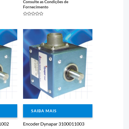
Consulte as Condições de
Fornecimento
Avaliação
0
de
5
SAIBA MAIS
1002
Encoder Dynapar 3100011003