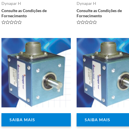
Dynapar H
Dynapar H
Consulte as Condições de
Consulte as Condições de
Fornecimento
Fornecimento
Avaliação
Avaliação
0
0
de
de
5
5
SAIBA MAIS
SAIBA MAIS