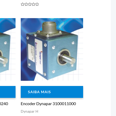
Avaliação
0
de
5
SAIBA MAIS
0240
Encoder Dynapar 3100011000
Dynapar H