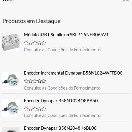
Produtos em Destaque
Módulo IGBT Semikron SKiiP 25NEB066V1
A
Consulte as Condições de Fornecimento
v
a
l
i
a
Encoder Incremental Dynapar B58N1024WFFD00
ç
ã
o
0
A
Consulte as Condições de Fornecimento
d
v
e
a
5
l
Encoder Dynapar B58N1024O8BA50
i
a
ç
A
Consulte as Condições de Fornecimento
ã
v
o
a
0
l
Encoder Dynapar B58N2048K6BL00
d
i