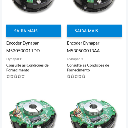
SAIBA MAIS
SAIBA MAIS
Encoder Dynapar
Encoder Dynapar
M530500011DD
M530500013AA
Dynapar H
Dynapar H
Consulte as Condições de
Consulte as Condições de
Fornecimento
Fornecimento
Avaliação
Avaliação
0
0
de
de
5
5