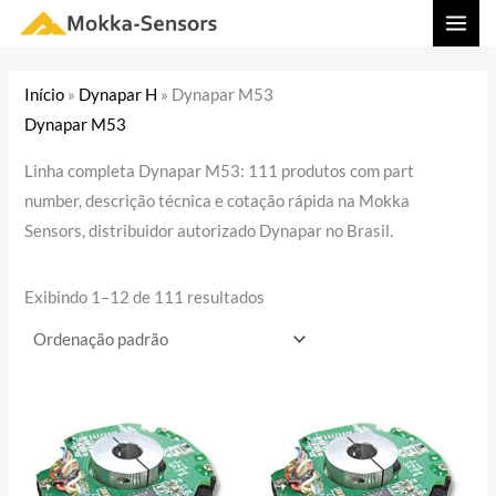
Ir
MAI
para
MEN
o
Início
»
Dynapar H
»
Dynapar M53
conteúdo
Dynapar M53
Linha completa Dynapar M53: 111 produtos com part
number, descrição técnica e cotação rápida na Mokka
Sensors, distribuidor autorizado Dynapar no Brasil.
Exibindo 1–12 de 111 resultados