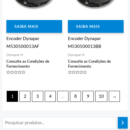
SAIBA MAIS
SAIBA MAIS
Encoder Dynapar
Encoder Dynapar
M530500013AF
M530500013BB
Dynapar H
Dynapar H
Consulte as Condições de
Consulte as Condições de
Fornecimento
Fornecimento
Avaliação
Avaliação
0
0
de
de
5
5
1
2
3
4
…
8
9
10
→