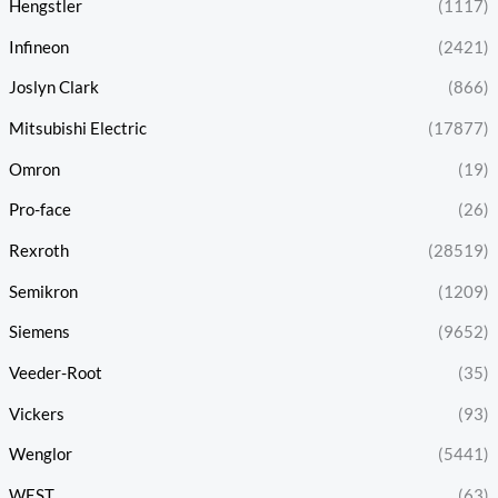
Hengstler
(1117)
Infineon
(2421)
Joslyn Clark
(866)
Mitsubishi Electric
(17877)
Omron
(19)
Pro-face
(26)
Rexroth
(28519)
Semikron
(1209)
Siemens
(9652)
Veeder-Root
(35)
Vickers
(93)
Wenglor
(5441)
WEST
(63)