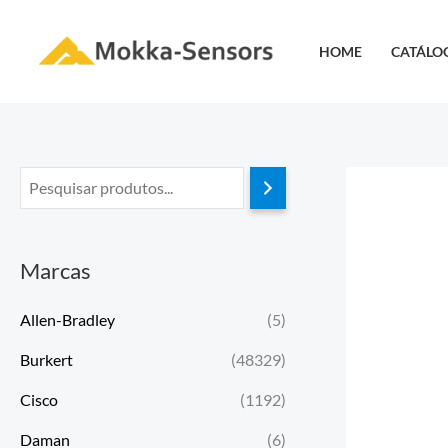
Ir
para
HOME
CATÁLO
o
conteúdo
Marcas
Allen-Bradley
(5)
Burkert
(48329)
Cisco
(1192)
Daman
(6)