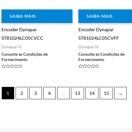
SAIBA MAIS
SAIBA MAIS
Encoder Dynapar
Encoder Dynapar
ST81024LC05CVCC
ST81024LC05CVFF
Dynapar H
Dynapar H
Consulte as Condições de
Consulte as Condições de
Fornecimento
Fornecimento
Avaliação
Avaliação
0
0
de
de
5
5
1
2
3
4
…
13
14
15
→