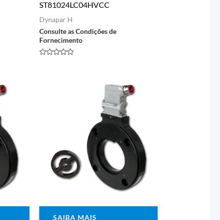
ST81024LC04HVCC
Dynapar H
Consulte as Condições de
Fornecimento
Avaliação
0
de
5
SAIBA MAIS