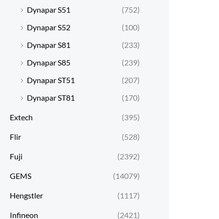
Dynapar S51
(752)
Dynapar S52
(100)
Dynapar S81
(233)
Dynapar S85
(239)
Dynapar ST51
(207)
Dynapar ST81
(170)
Extech
(395)
Flir
(528)
Fuji
(2392)
GEMS
(14079)
Hengstler
(1117)
Infineon
(2421)