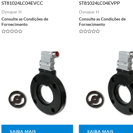
ST81024LC04EVCC
ST81024LC04EVPP
Dynapar H
Dynapar H
Consulte as Condições de
Consulte as Condições de
Fornecimento
Fornecimento
Avaliação
Avaliação
0
0
de
de
5
5
SAIBA MAIS
SAIBA MAIS