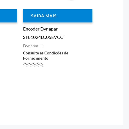
SAIBA MAIS
Encoder Dynapar
ST81024LC05EVCC
Dynapar H
Consulte as Condições de
Fornecimento
Avaliação
0
de
5