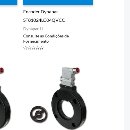
Encoder Dynapar
ST81024LC04QVCC
Dynapar H
Consulte as Condições de
Fornecimento
Avaliação
0
de
5