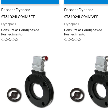
Encoder Dynapar
Encoder Dynapar
ST81024LC04M5EE
ST81024LC04MVEE
Dynapar H
Dynapar H
Consulte as Condições de
Consulte as Condições de
Fornecimento
Fornecimento
Avaliação
Avaliação
0
0
de
de
5
5