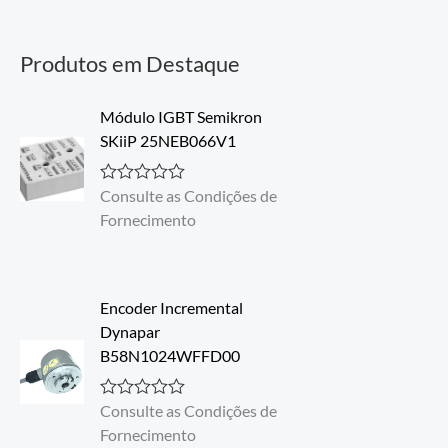
Produtos em Destaque
Módulo IGBT Semikron
SKiiP 25NEB066V1
Consulte as Condições de
A
v
Fornecimento
a
l
i
a
ç
Encoder Incremental
ã
o
Dynapar
0
B58N1024WFFD00
d
e
5
Consulte as Condições de
A
v
Fornecimento
a