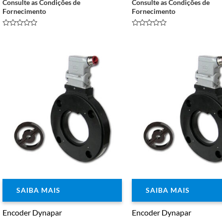
Consulte as Condições de
Consulte as Condições de
Fornecimento
Fornecimento
Avaliação
Avaliação
0
0
de
de
5
5
SAIBA MAIS
SAIBA MAIS
Encoder Dynapar
Encoder Dynapar