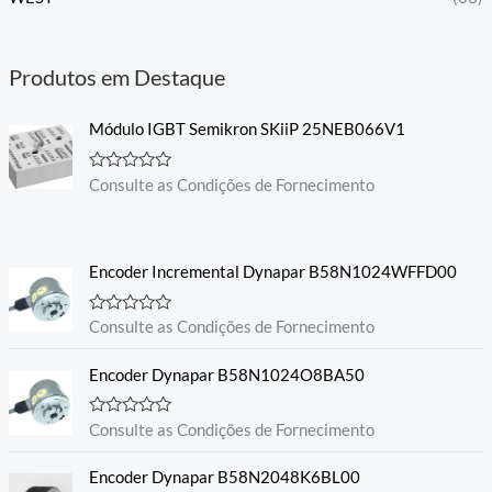
Produtos em Destaque
Módulo IGBT Semikron SKiiP 25NEB066V1
A
Consulte as Condições de Fornecimento
v
a
l
i
a
Encoder Incremental Dynapar B58N1024WFFD00
ç
ã
o
0
A
Consulte as Condições de Fornecimento
d
v
e
a
5
l
Encoder Dynapar B58N1024O8BA50
i
a
ç
A
Consulte as Condições de Fornecimento
ã
v
o
a
0
l
Encoder Dynapar B58N2048K6BL00
d
i