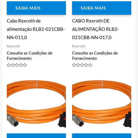
SAIBA MAIS
SAIBA MAIS
Cabo Rexroth de
CABO Rexroth DE
alimentação RLB2-021CBB-
ALIMENTAÇÃO RLB2-
NN-011,0
021CBB-NN-017,0
Rexroth
Rexroth
Consulte as Condições de
Consulte as Condições de
Fornecimento
Fornecimento
Avaliação
Avaliação
0
0
de
de
5
5