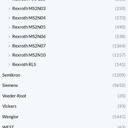
Rexroth MS2N03
(250)
Rexroth MS2N04
(573)
Rexroth MS2N05
(490)
Rexroth MS2N06
(538)
Rexroth MS2N07
(1364)
Rexroth MS2N10
(1157)
Rexroth RLS
(141)
Semikron
(1209)
Siemens
(9652)
Veeder-Root
(35)
Vickers
(93)
Wenglor
(5441)
WEST
(63)