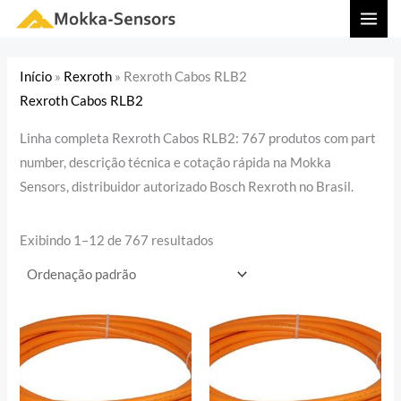
Ir
MAI
para
MEN
o
Início
»
Rexroth
»
Rexroth Cabos RLB2
conteúdo
Rexroth Cabos RLB2
Linha completa Rexroth Cabos RLB2: 767 produtos com part
number, descrição técnica e cotação rápida na Mokka
Sensors, distribuidor autorizado Bosch Rexroth no Brasil.
Exibindo 1–12 de 767 resultados