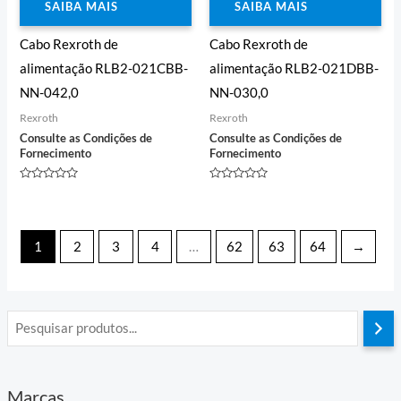
SAIBA MAIS
SAIBA MAIS
Cabo Rexroth de
Cabo Rexroth de
alimentação RLB2-021CBB-
alimentação RLB2-021DBB-
NN-042,0
NN-030,0
Rexroth
Rexroth
Consulte as Condições de
Consulte as Condições de
Fornecimento
Fornecimento
Avaliação
Avaliação
0
0
de
de
5
5
1
2
3
4
…
62
63
64
→
Marcas