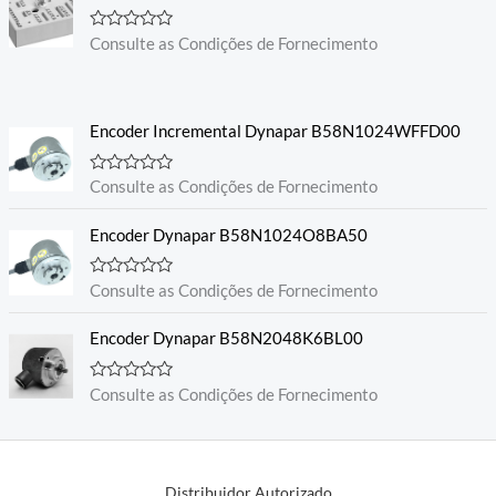
A
Consulte as Condições de Fornecimento
v
a
l
i
a
Encoder Incremental Dynapar B58N1024WFFD00
ç
ã
o
0
A
Consulte as Condições de Fornecimento
d
v
e
a
5
l
Encoder Dynapar B58N1024O8BA50
i
a
ç
A
Consulte as Condições de Fornecimento
ã
v
o
a
0
l
Encoder Dynapar B58N2048K6BL00
d
i
e
a
5
ç
A
Consulte as Condições de Fornecimento
ã
v
o
a
0
l
d
i
e
a
5
ç
Distribuidor Autorizado