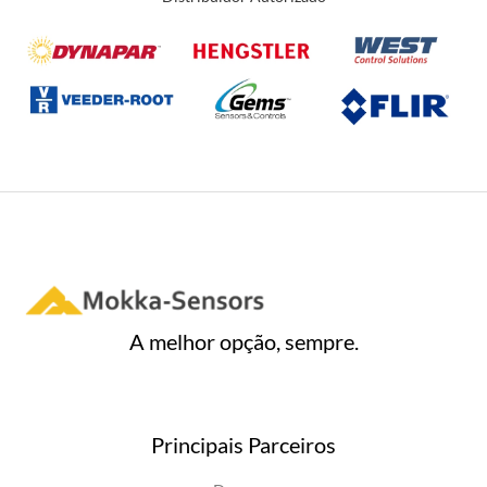
ã
o
0
d
e
5
A melhor opção, sempre.
Principais Parceiros