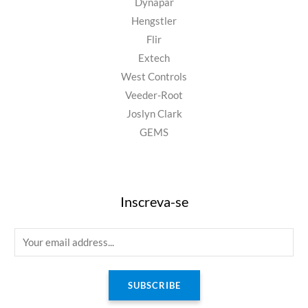
Dynapar
Hengstler
Flir
Extech
West Controls
Veeder-Root
Joslyn Clark
GEMS
Inscreva-se
E
m
a
SUBSCRIBE
i