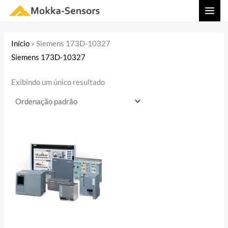
Ir
MAI
para
MEN
o
Início
»
Siemens 173D-10327
conteúdo
Siemens 173D-10327
Exibindo um único resultado