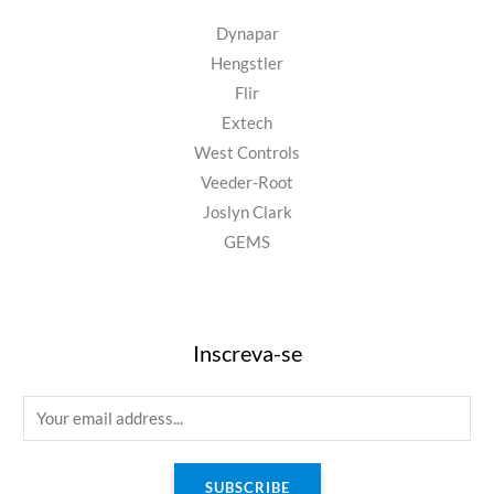
Dynapar
Hengstler
Flir
Extech
West Controls
Veeder-Root
Joslyn Clark
GEMS
Inscreva-se
E
m
a
SUBSCRIBE