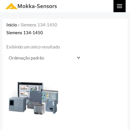
Ir
MAI
para
MEN
o
Início
»
Siemens 134-1450
conteúdo
Siemens 134-1450
Exibindo um único resultado