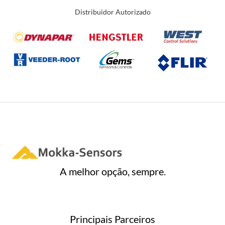
a
5
ç
Distribuidor Autorizado
ã
o
0
d
e
5
A melhor opção, sempre.
Principais Parceiros