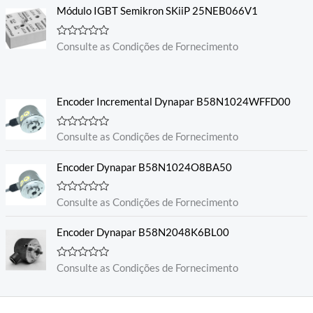
Módulo IGBT Semikron SKiiP 25NEB066V1
A
Consulte as Condições de Fornecimento
v
a
l
i
a
Encoder Incremental Dynapar B58N1024WFFD00
ç
ã
o
0
A
Consulte as Condições de Fornecimento
d
v
e
a
5
l
Encoder Dynapar B58N1024O8BA50
i
a
ç
A
Consulte as Condições de Fornecimento
ã
v
o
a
0
l
Encoder Dynapar B58N2048K6BL00
d
i
e
a
5
ç
A
Consulte as Condições de Fornecimento
ã
v
o
a
0
l
d
i
e