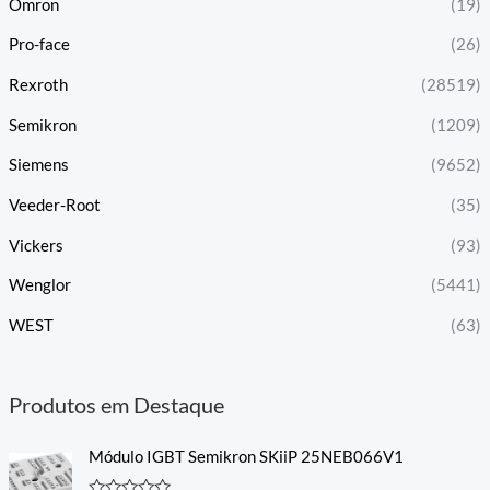
Omron
(19)
Pro-face
(26)
Rexroth
(28519)
Semikron
(1209)
Siemens
(9652)
Veeder-Root
(35)
Vickers
(93)
Wenglor
(5441)
WEST
(63)
Produtos em Destaque
Módulo IGBT Semikron SKiiP 25NEB066V1