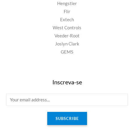
Hengstler
Flir
Extech
West Controls
Veeder-Root
Joslyn Clark
GEMS
Inscreva-se
E
m
a
SUBSCRIBE
i
l