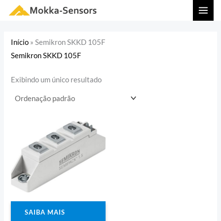
Ir
MAI
para
MEN
o
Início
»
Semikron SKKD 105F
conteúdo
Semikron SKKD 105F
Exibindo um único resultado
SAIBA MAIS