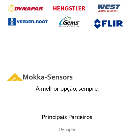
0
d
e
5
A melhor opção, sempre.
Principais Parceiros
Dynapar