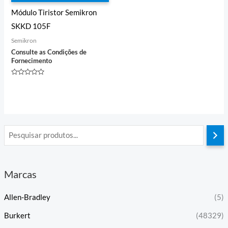
Módulo Tiristor Semikron
SKKD 105F
Semikron
Consulte as Condições de
Fornecimento
Avaliação
0
de
5
Marcas
Allen-Bradley
(5)
Burkert
(48329)