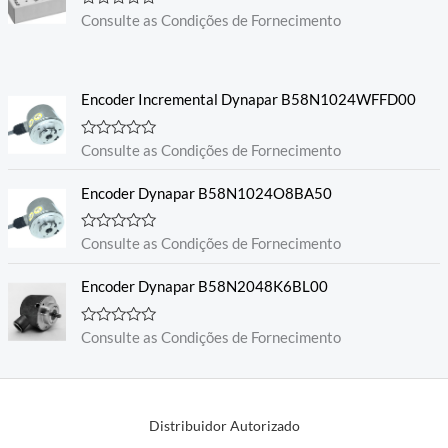
A
Consulte as Condições de Fornecimento
v
a
l
i
a
Encoder Incremental Dynapar B58N1024WFFD00
ç
ã
o
0
A
Consulte as Condições de Fornecimento
d
v
e
a
5
l
Encoder Dynapar B58N1024O8BA50
i
a
ç
A
Consulte as Condições de Fornecimento
ã
v
o
a
0
l
Encoder Dynapar B58N2048K6BL00
d
i
e
a
5
ç
A
Consulte as Condições de Fornecimento
ã
v
o
a
0
l
d
i
e
a
5
ç
Distribuidor Autorizado
ã
o