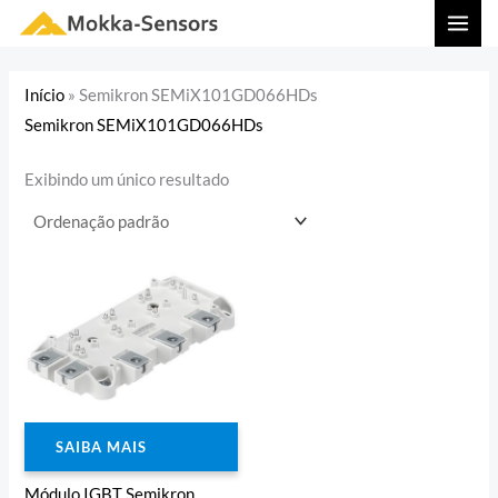
Ir
MAI
para
MEN
o
Início
»
Semikron SEMiX101GD066HDs
conteúdo
Semikron SEMiX101GD066HDs
Exibindo um único resultado
SAIBA MAIS
Módulo IGBT Semikron