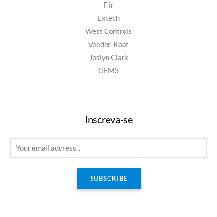
Flir
Extech
West Controls
Veeder-Root
Joslyn Clark
GEMS
Inscreva-se
E
m
a
SUBSCRIBE
i
l
*