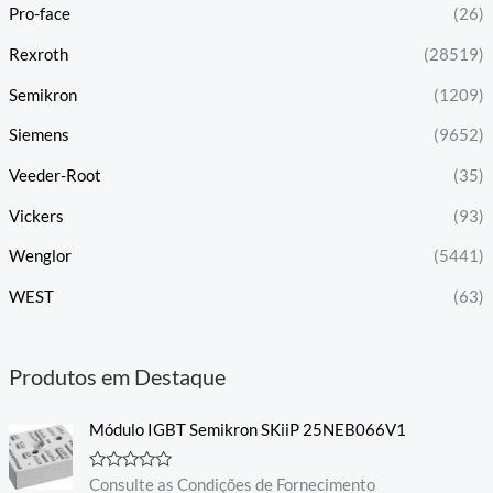
Pro-face
(26)
Rexroth
(28519)
Semikron
(1209)
Siemens
(9652)
Veeder-Root
(35)
Vickers
(93)
Wenglor
(5441)
WEST
(63)
Produtos em Destaque
Módulo IGBT Semikron SKiiP 25NEB066V1
A
Consulte as Condições de Fornecimento