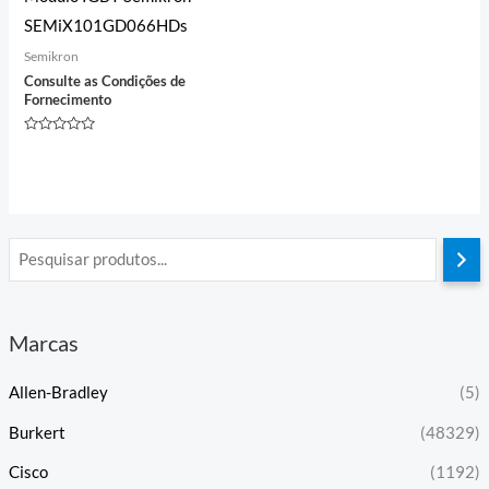
SEMiX101GD066HDs
Semikron
Consulte as Condições de
Fornecimento
Avaliação
0
de
5
Marcas
Allen-Bradley
(5)
Burkert
(48329)
Cisco
(1192)