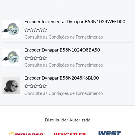
v
a
l
i
a
Encoder Incremental Dynapar B58N1024WFFD00
ç
ã
o
0
A
Consulte as Condições de Fornecimento
d
v
e
a
5
l
Encoder Dynapar B58N1024O8BA50
i
a
ç
A
Consulte as Condições de Fornecimento
ã
v
o
a
0
l
Encoder Dynapar B58N2048K6BL00
d
i
e
a
5
ç
A
Consulte as Condições de Fornecimento
ã
v
o
a
0
l
d
i
e
a
5
ç
Distribuidor Autorizado
ã
o
0
d