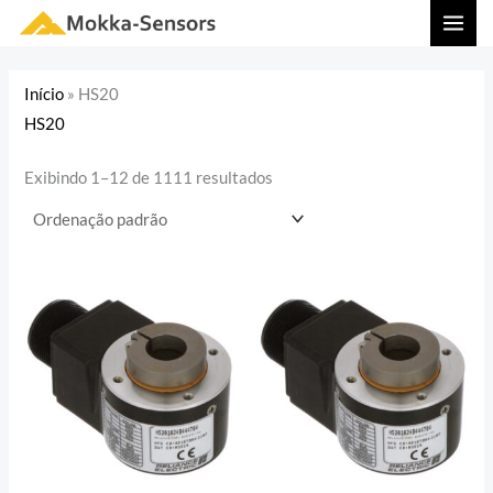
Ir
MAI
para
MEN
o
Início
»
HS20
conteúdo
HS20
Exibindo 1–12 de 1111 resultados