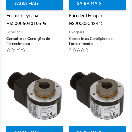
SAIBA MAIS
SAIBA MAIS
Encoder Dynapar
Encoder Dynapar
HS20005043105PS
HS20005043442
Dynapar H
Dynapar H
Consulte as Condições de
Consulte as Condições de
Fornecimento
Fornecimento
Avaliação
Avaliação
0
0
de
de
5
5