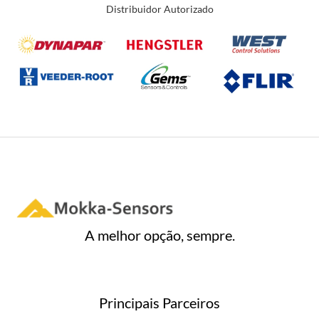
ç
Distribuidor Autorizado
ã
o
0
d
e
5
A melhor opção, sempre.
Principais Parceiros