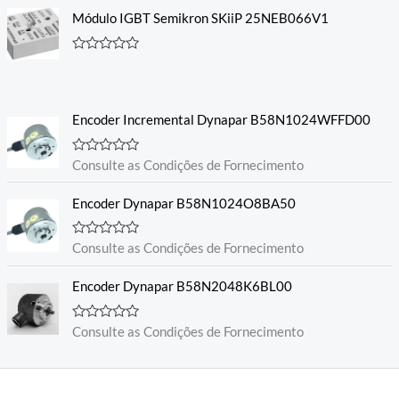
Módulo IGBT Semikron SKiiP 25NEB066V1
A
v
a
l
i
Encoder Incremental Dynapar B58N1024WFFD00
a
ç
ã
o
A
Consulte as Condições de Fornecimento
0
v
d
a
e
l
Encoder Dynapar B58N1024O8BA50
5
i
a
ç
A
Consulte as Condições de Fornecimento
ã
v
o
a
0
l
Encoder Dynapar B58N2048K6BL00
d
i
e
a
5
ç
A
Consulte as Condições de Fornecimento
ã
v
o
a
0
l
d
i
e
a
5