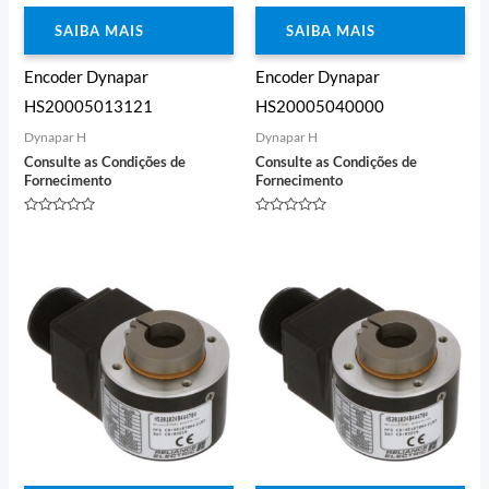
SAIBA MAIS
SAIBA MAIS
Encoder Dynapar
Encoder Dynapar
HS20005013121
HS20005040000
Dynapar H
Dynapar H
Consulte as Condições de
Consulte as Condições de
Fornecimento
Fornecimento
Avaliação
Avaliação
0
0
de
de
5
5