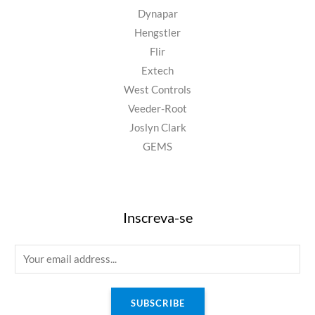
Dynapar
Hengstler
Flir
Extech
West Controls
Veeder-Root
Joslyn Clark
GEMS
Inscreva-se
E
m
a
SUBSCRIBE
i