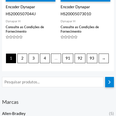
Encoder Dynapar
Encoder Dynapar
HS2000507044J
HS20005073010
Dynapar H
Dynapar H
Consulte as Condições de
Consulte as Condições de
Fornecimento
Fornecimento
Avaliação
Avaliação
0
0
de
de
5
5
1
2
3
4
…
91
92
93
→
Marcas
Allen-Bradley
(5)