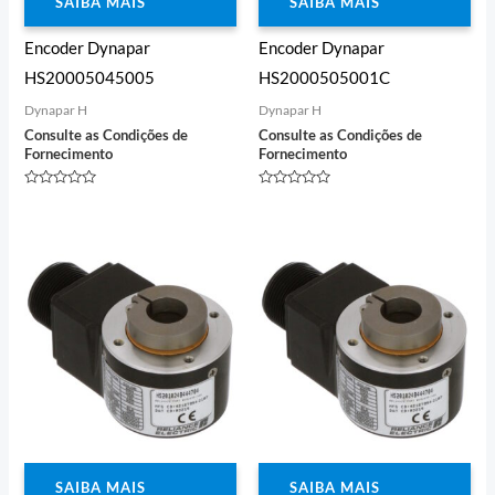
SAIBA MAIS
SAIBA MAIS
Encoder Dynapar
Encoder Dynapar
HS20005045005
HS2000505001C
Dynapar H
Dynapar H
Consulte as Condições de
Consulte as Condições de
Fornecimento
Fornecimento
Avaliação
Avaliação
0
0
de
de
5
5
SAIBA MAIS
SAIBA MAIS