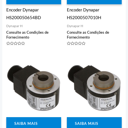
Encoder Dynapar
Encoder Dynapar
HS200050654BD
HS2000507010H
Dynapar H
Dynapar H
Consulte as Condições de
Consulte as Condições de
Fornecimento
Fornecimento
Avaliação
Avaliação
0
0
de
de
5
5
SAIBA MAIS
SAIBA MAIS