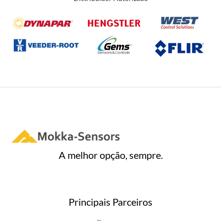
ã
o
0
d
e
5
A melhor opção, sempre.
Principais Parceiros