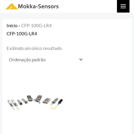
Ir
MAI
para
MEN
o
Início
»
CFP-100G-LR4
conteúdo
CFP-100G-LR4
Exibindo um único resultado