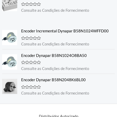
A
Consulte as Condições de Fornecimento
v
a
l
i
a
Encoder Incremental Dynapar B58N1024WFFD00
ç
ã
o
0
A
Consulte as Condições de Fornecimento
d
v
e
a
5
l
Encoder Dynapar B58N1024O8BA50
i
a
ç
A
Consulte as Condições de Fornecimento
ã
v
o
a
0
l
Encoder Dynapar B58N2048K6BL00
d
i
e
a
5
ç
A
Consulte as Condições de Fornecimento
ã
v
o
a
0
l
d
i
e
a
5
ç
Distribuidor Autorizado