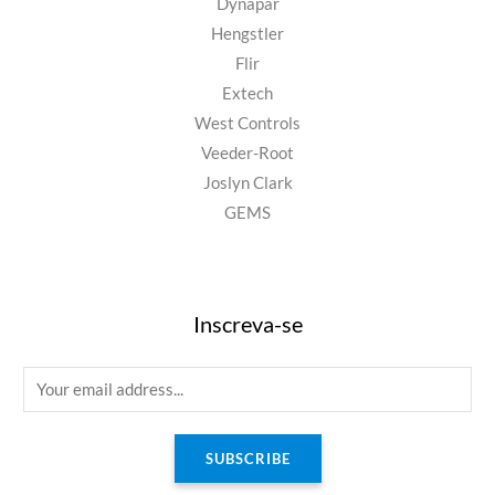
Dynapar
Hengstler
Flir
Extech
West Controls
Veeder-Root
Joslyn Clark
GEMS
Inscreva-se
E
m
a
SUBSCRIBE
i