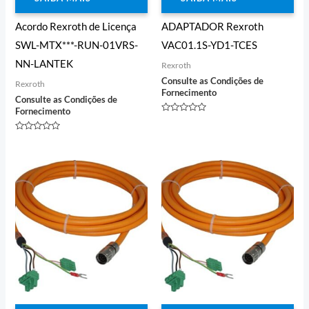
Acordo Rexroth de Licença
ADAPTADOR Rexroth
SWL-MTX***-RUN-01VRS-
VAC01.1S-YD1-TCES
NN-LANTEK
Rexroth
Consulte as Condições de
Rexroth
Fornecimento
Consulte as Condições de
Fornecimento
Avaliação
0
de
Avaliação
5
0
de
5