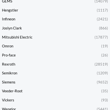
GEMS
(14079)
Hengstler
(1117)
Infineon
(2421)
Joslyn Clark
(866)
Mitsubishi Electric
(17877)
Omron
(19)
Pro-face
(26)
Rexroth
(28519)
Semikron
(1209)
Siemens
(9652)
Veeder-Root
(35)
Vickers
(93)
Wenglor
(5441)