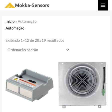
Ir
MAI
para
MEN
o
Início
»
Automação
conteúdo
Automação
Exibindo 1–12 de 28519 resultados