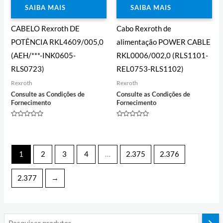
SAIBA MAIS
SAIBA MAIS
CABELO Rexroth DE
Cabo Rexroth de
POTÊNCIA RKL4609/005,0
alimentação POWER CABLE
(AEH/***-INK0605-
RKL0006/002,0 (RLS1101-
RLS0723)
REL0753-RLS1102)
Rexroth
Rexroth
Consulte as Condições de
Consulte as Condições de
Fornecimento
Fornecimento
Avaliação
Avaliação
0
0
de
de
5
5
1
2
3
4
…
2.375
2.376
2.377
→