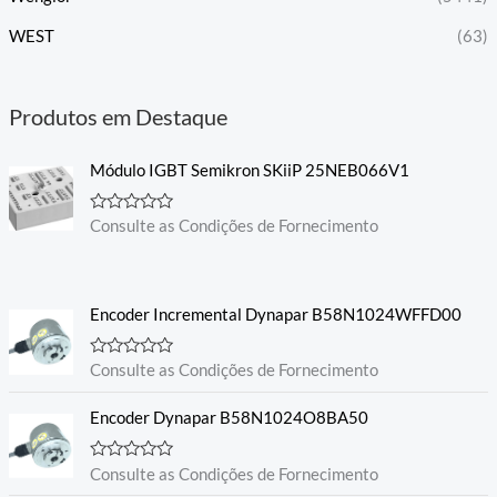
WEST
(63)
Produtos em Destaque
Módulo IGBT Semikron SKiiP 25NEB066V1
A
Consulte as Condições de Fornecimento
v
a
l
i
a
Encoder Incremental Dynapar B58N1024WFFD00
ç
ã
o
0
A
Consulte as Condições de Fornecimento
d
v
e
a
5
l
Encoder Dynapar B58N1024O8BA50
i
a
ç
A
Consulte as Condições de Fornecimento
ã
v
o