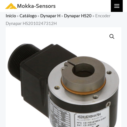
Ir
MAI
para
MEN
Início
»
Catálogo
»
Dynapar H
»
Dynapar HS20
»
Encoder
o
Dynapar HS2010247312H
conteúdo