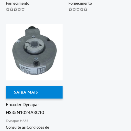
Fornecimento
Fornecimento
Avaliação
Avaliação
0
0
de
de
5
5
SAIBA MAIS
Encoder Dynapar
HS35N1024A3C10
Dynapar HS35
Consulte as Condições de