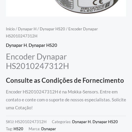
Início
/
Dynapar H
/
Dynapar HS20
/ Encoder Dynapar
HS2010247312H
Dynapar H
,
Dynapar HS20
Encoder Dynapar
HS2010247312H
Consulte as Condições de Fornecimento
Encoder HS2010247312H é na Mokka-Sensors. Entre em
contato e conte com o suporte de nossos especialistas. Solicite
uma Cotação!
SKU:
HS2010247312H
Categorias:
Dynapar H
,
Dynapar HS20
Tag:
HS20
Marca:
Dynapar