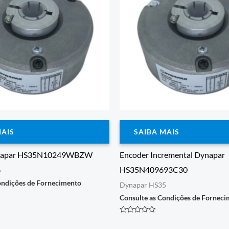
MAIS
SAIBA MAIS
ynapar HS35N10249WBZW
Encoder Incremental Dynapar
HS35N409693C30
5
ondições de Fornecimento
Dynapar HS35
Consulte as Condições de Fornec
Avaliação
0