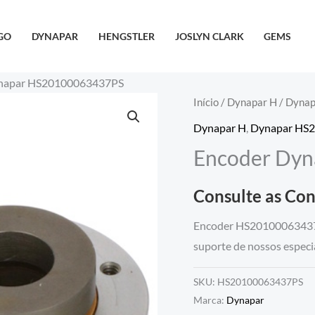
GO
DYNAPAR
HENGSTLER
JOSLYN CLARK
GEMS
napar HS20100063437PS
Início
/
Dynapar H
/
Dynap
Dynapar H
,
Dynapar HS
Encoder Dy
Consulte as Co
Encoder HS20100063437P
suporte de nossos especia
SKU:
HS20100063437PS
Marca:
Dynapar