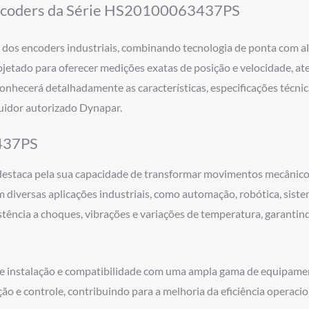
coders da Série HS20100063437PS
s encoders industriais, combinando tecnologia de ponta com alt
ojetado para oferecer medições exatas de posição e velocidade, 
 conhecerá detalhadamente as características, especificações téc
uidor autorizado Dynapar.
437PS
taca pela sua capacidade de transformar movimentos mecânicos e
 diversas aplicações industriais, como automação, robótica, sist
tência a choques, vibrações e variações de temperatura, garant
 de instalação e compatibilidade com uma ampla gama de equipame
ão e controle, contribuindo para a melhoria da eficiência operacio