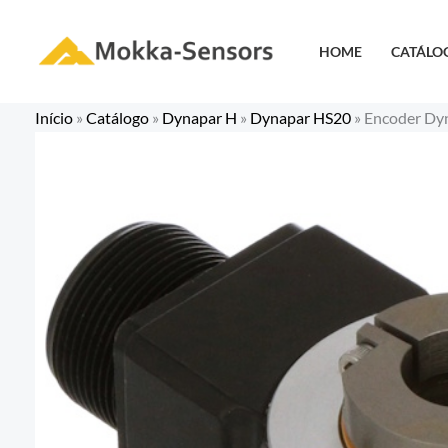
Ir
para
HOME
CATÁLO
o
conteúdo
Início
»
Catálogo
»
Dynapar H
»
Dynapar HS20
»
Encoder Dy