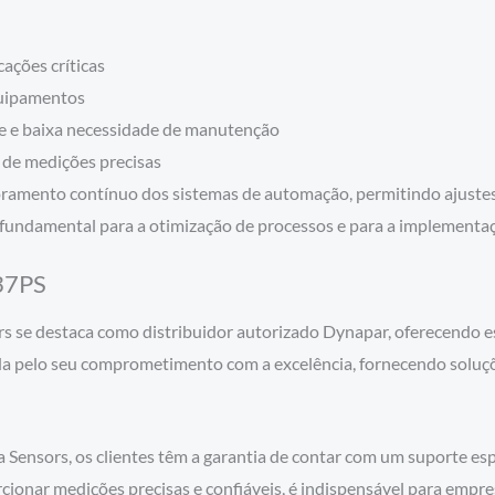
cações críticas
quipamentos
de e baixa necessidade de manutenção
o de medições precisas
mento contínuo dos sistemas de automação, permitindo ajustes 
 fundamental para a otimização de processos e para a implementaç
37PS
se destaca como distribuidor autorizado Dynapar, oferecendo est
ida pelo seu comprometimento com a excelência, fornecendo soluç
nsors, os clientes têm a garantia de contar com um suporte espe
orcionar medições precisas e confiáveis, é indispensável para em