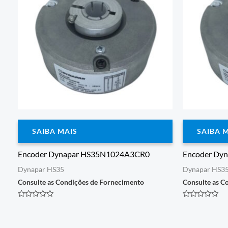
SAIBA MAIS
SAIBA 
Encoder Dynapar HS35N1024A3CR0
Encoder D
Dynapar HS35
Dynapar HS3
Consulte as Condições de Fornecimento
Consulte as C
Avaliação
Avaliação
0
0
de
de
5
5