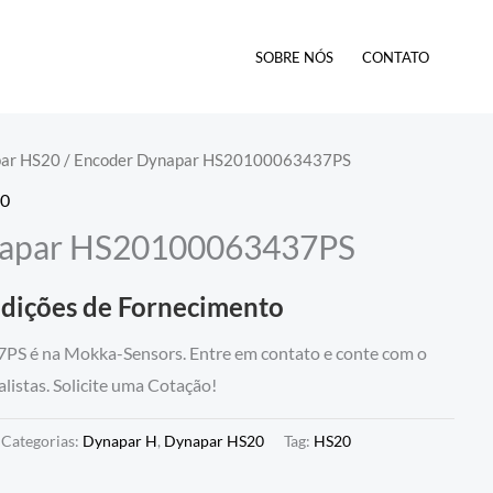
SOBRE NÓS
CONTATO
ar HS20
/ Encoder Dynapar HS20100063437PS
20
napar HS20100063437PS
ndições de Fornecimento
S é na Mokka-Sensors. Entre em contato e conte com o
listas. Solicite uma Cotação!
Categorias:
Dynapar H
,
Dynapar HS20
Tag:
HS20