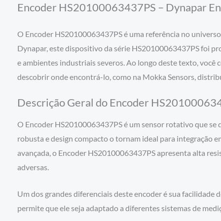
Encoder HS20100063437PS – Dynapar En
O Encoder HS20100063437PS é uma referência no universo do
Dynapar, este dispositivo da série HS20100063437PS foi pr
e ambientes industriais severos. Ao longo deste texto, você
descobrir onde encontrá-lo, como na Mokka Sensors, distrib
Descrição Geral do Encoder HS20100063
O Encoder HS20100063437PS é um sensor rotativo que se des
robusta e design compacto o tornam ideal para integração em
avançada, o Encoder HS20100063437PS apresenta alta resis
adversas.
Um dos grandes diferenciais deste encoder é sua facilidade
permite que ele seja adaptado a diferentes sistemas de mediç