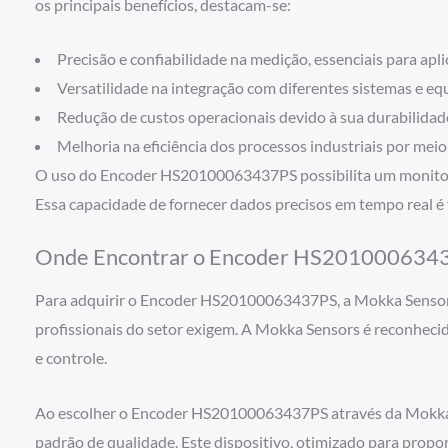
os principais benefícios, destacam-se:
Precisão e confiabilidade na medição, essenciais para apli
Versatilidade na integração com diferentes sistemas e e
Redução de custos operacionais devido à sua durabilida
Melhoria na eficiência dos processos industriais por mei
O uso do Encoder HS20100063437PS possibilita um monitora
Essa capacidade de fornecer dados precisos em tempo real é
Onde Encontrar o Encoder HS201000634
Para adquirir o Encoder HS20100063437PS, a Mokka Sensors 
profissionais do setor exigem. A Mokka Sensors é reconhec
e controle.
Ao escolher o Encoder HS20100063437PS através da Mokka Se
padrão de qualidade. Este dispositivo, otimizado para prop