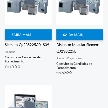
SAIBA MAIS
SAIBA MAIS
Siemens QJ23S225A01S09
Disjuntor Modular Siemens
QJ23B225L
Siemens
Consulte as Condições de
Siemens Disjuntores
Fornecimento
Consulte as Condições de
Fornecimento
Avaliação
0
de
Avaliação
5
0
de
5