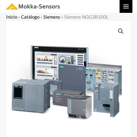
Ir
MAI
para
MEN
Início
»
Catálogo
»
Siemens
»
Siemens NGG3B100L
o
conteúdo