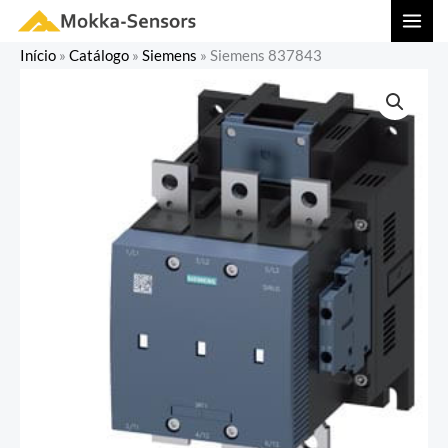
Ir
MAI
para
MEN
Início
»
Catálogo
»
Siemens
»
Siemens 837843
o
conteúdo