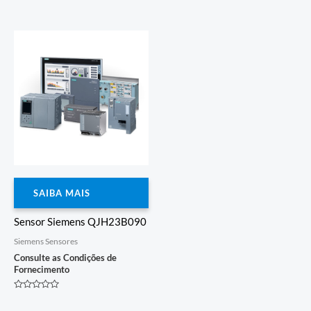
Avaliação
Avaliação
0
0
de
de
5
5
SAIBA MAIS
Sensor Siemens QJH23B090
Siemens Sensores
Consulte as Condições de
Fornecimento
Avaliação
0