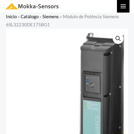
Ir
MAI
para
MEN
Início
»
Catálogo
»
Siemens
»
Módulo de Potência Siemens
o
6SL32230DE175BG1
conteúdo