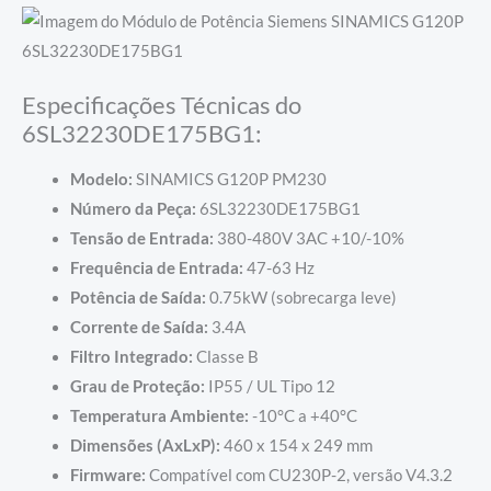
Especificações Técnicas do
6SL32230DE175BG1:
Modelo:
SINAMICS G120P PM230
Número da Peça:
6SL32230DE175BG1
Tensão de Entrada:
380-480V 3AC +10/-10%
Frequência de Entrada:
47-63 Hz
Potência de Saída:
0.75kW (sobrecarga leve)
Corrente de Saída:
3.4A
Filtro Integrado:
Classe B
Grau de Proteção:
IP55 / UL Tipo 12
Temperatura Ambiente:
-10°C a +40°C
Dimensões (AxLxP):
460 x 154 x 249 mm
Firmware:
Compatível com CU230P-2, versão V4.3.2