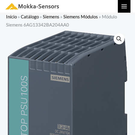
Ir
MAI
para
MEN
Início
»
Catálogo
»
Siemens
»
Siemens Módulos
»
Módulo
o
Siemens 6AG13342BA204AA0
conteúdo