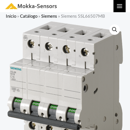
Ir
MAI
para
MEN
Início
»
Catálogo
»
Siemens
»
Siemens 5SL66507MB
o
conteúdo