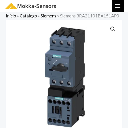
Ir
MAI
para
MEN
Início
»
Catálogo
»
Siemens
»
Siemens 3RA21101BA151AP0
o
conteúdo