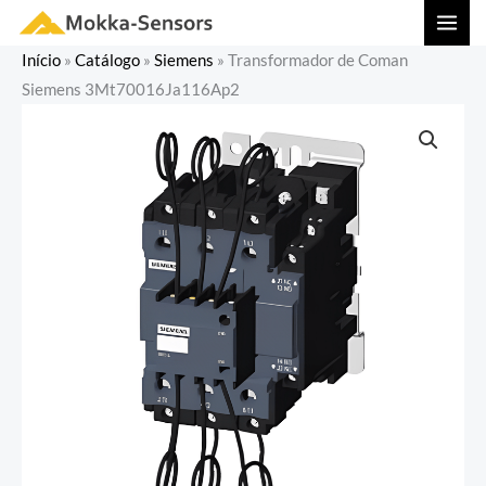
Ir
MAI
para
MEN
Início
»
Catálogo
»
Siemens
»
Transformador de Coman
o
Siemens 3Mt70016Ja116Ap2
conteúdo