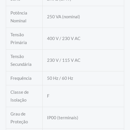
Potência
250 VA (nominal)
Nominal
Tensão
400 V / 230 V AC
Primária
Tensão
230 V / 115 V AC
Secundária
Frequência
50 Hz / 60 Hz
Classe de
F
Isolação
Grau de
IP00 (terminais)
Proteção