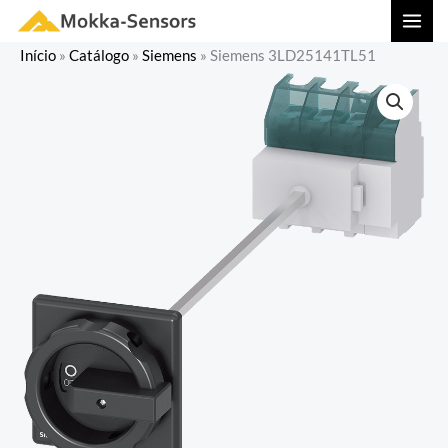
Ir
MAI
para
MEN
Início
»
Catálogo
»
Siemens
»
Siemens 3LD25141TL51
o
conteúdo