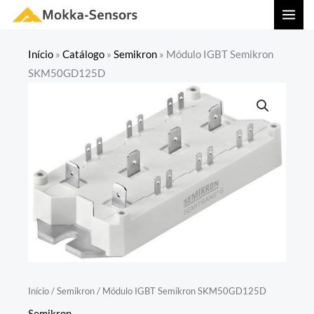
Ir
MAI
para
MEN
o
Início
»
Catálogo
»
Semikron
»
Módulo IGBT Semikron
conteúdo
SKM50GD125D
Início
/
Semikron
/ Módulo IGBT Semikron SKM50GD125D
Semikron