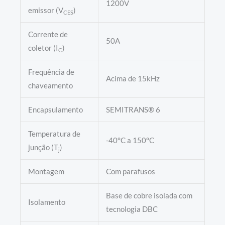
1200V
emissor (V
)
CES
Corrente de
50A
coletor (I
)
C
Frequência de
Acima de 15kHz
chaveamento
Encapsulamento
SEMITRANS® 6
Temperatura de
-40°C a 150°C
junção (T
)
j
Montagem
Com parafusos
Base de cobre isolada com
Isolamento
tecnologia DBC