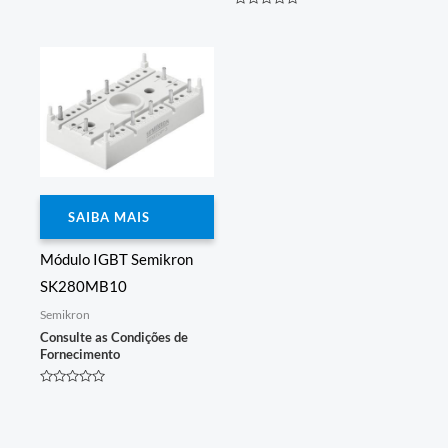
0
Avaliação
de
0
5
de
5
SAIBA MAIS
Módulo IGBT Semikron
SK280MB10
Semikron
Consulte as Condições de
Fornecimento
Avaliação
0
de
5