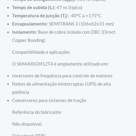
d(off)
Tempo de subida (t
):
47 ns (típico)
r
Temperatura de junção (T
):
-40°C a +175°C
j
Encapsulamento:
SEMITRANS 3 (106x62x31 mm)
Isolamento:
Base de cobre isolada com DBC (Direct
Copper Bonding)
Compatibilidade e aplicações
O SKM400GM12T4 é amplamente utilizado em:
Inversores de frequência para controle de motores
Fontes de alimentação ininterruptas (UPS) de alta
potência
Conversores para sistemas de tração
Referência do fabricante
Não disponível.
Datasheet (PDF)