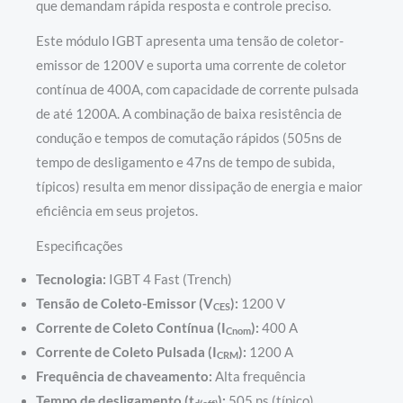
que demandam rápida resposta e controle preciso.
Este módulo IGBT apresenta uma tensão de coletor-
emissor de 1200V e suporta uma corrente de coletor
contínua de 400A, com capacidade de corrente pulsada
de até 1200A. A combinação de baixa resistência de
condução e tempos de comutação rápidos (505ns de
tempo de desligamento e 47ns de tempo de subida,
típicos) resulta em menor dissipação de energia e maior
eficiência em seus projetos.
Especificações
Tecnologia:
IGBT 4 Fast (Trench)
Tensão de Coleto-Emissor (V
):
1200 V
CES
Corrente de Coleto Contínua (I
):
400 A
Cnom
Corrente de Coleto Pulsada (I
):
1200 A
CRM
Frequência de chaveamento:
Alta frequência
Tempo de desligamento (t
):
505 ns (típico)