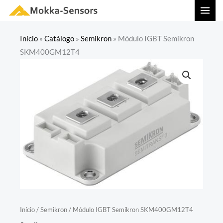
Ir
MAI
para
MEN
o
Início
»
Catálogo
»
Semikron
»
Módulo IGBT Semikron
conteúdo
SKM400GM12T4
Início
/
Semikron
/ Módulo IGBT Semikron SKM400GM12T4