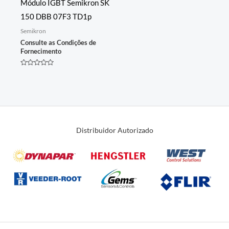
Módulo IGBT Semikron SK
150 DBB 07F3 TD1p
Semikron
Consulte as Condições de
Fornecimento
Avaliação
0
de
5
Distribuidor Autorizado