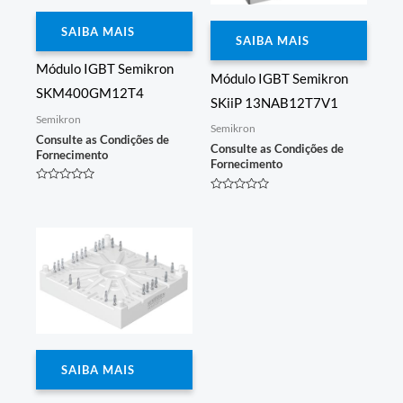
SAIBA MAIS
SAIBA MAIS
Módulo IGBT Semikron
Módulo IGBT Semikron
SKM400GM12T4
SKiiP 13NAB12T7V1
Semikron
Semikron
Consulte as Condições de
Consulte as Condições de
Fornecimento
Fornecimento
Avaliação
Avaliação
0
0
de
de
5
5
SAIBA MAIS