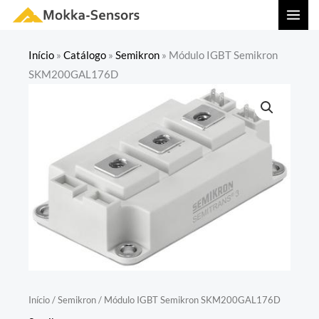
Ir
MAI
para
MEN
o
Início
»
Catálogo
»
Semikron
»
Módulo IGBT Semikron
conteúdo
SKM200GAL176D
Início
/
Semikron
/ Módulo IGBT Semikron SKM200GAL176D