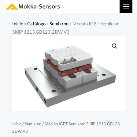
Ir
MAI
para
MEN
o
Início
»
Catálogo
»
Semikron
»
Módulo IGBT Semikron
conteúdo
SKiiP 1213 GB123-2DW V3
Início
/
Semikron
/ Módulo IGBT Semikron SKiiP 1213 GB123-
2DW V3