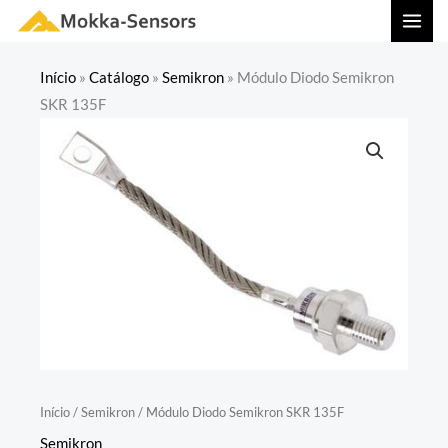
Ir
MAI
para
MEN
o
Início
»
Catálogo
»
Semikron
»
Módulo Diodo Semikron
conteúdo
SKR 135F
Início
/
Semikron
/ Módulo Diodo Semikron SKR 135F
Semikron