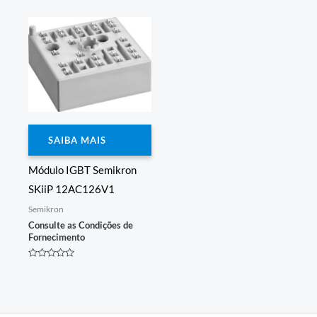
de
0
5
de
5
SAIBA MAIS
Módulo IGBT Semikron
SKiiP 12AC126V1
Semikron
Consulte as Condições de
Fornecimento
Avaliação
0
de
5