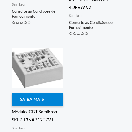
Semikron
4DPVW V2
Consulte as Condições de
Semikron
Fornecimento
Consulte as Condições de
Fornecimento
Avaliação
0
de
5
Avaliação
0
de
5
SAIBA MAIS
Módulo IGBT Semikron
SKiiP 13NAB12T7V1
Semikron