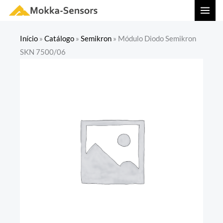
Ir
MAI
para
MEN
o
Início
»
Catálogo
»
Semikron
»
Módulo Diodo Semikron
conteúdo
SKN 7500/06