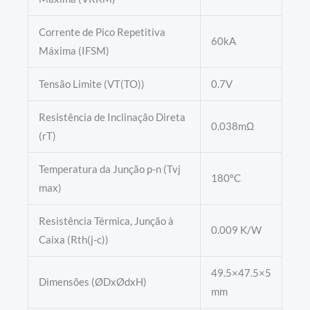
Corrente de Pico Repetitiva
60kA
Máxima (IFSM)
Tensão Limite (VT(TO))
0.7V
Resistência de Inclinação Direta
0.038mΩ
(rT)
Temperatura da Junção p-n (Tvj
180ºC
max)
Resistência Térmica, Junção à
0.009 K/W
Caixa (Rth(j-c))
49.5×47.5×5
Dimensões (ØDxØdxH)
mm