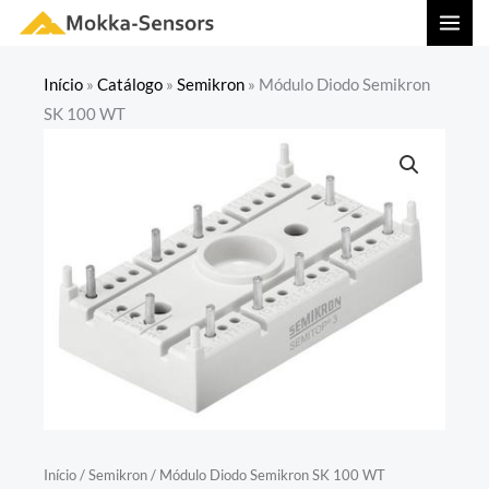
Ir
MAI
para
MEN
o
Início
»
Catálogo
»
Semikron
»
Módulo Diodo Semikron
conteúdo
SK 100 WT
Início
/
Semikron
/ Módulo Diodo Semikron SK 100 WT