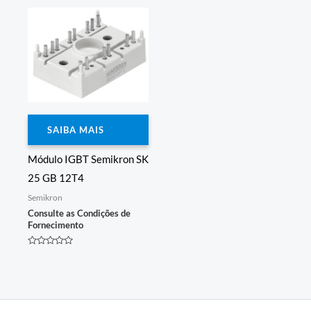
de
5
SAIBA MAIS
Módulo IGBT Semikron SK
25 GB 12T4
Semikron
Consulte as Condições de
Fornecimento
Avaliação
0
de
5