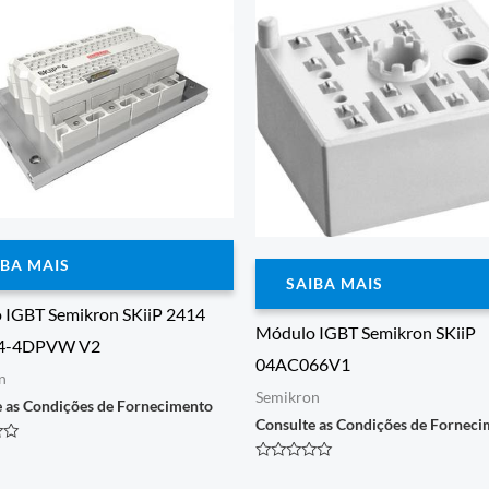
IBA MAIS
SAIBA MAIS
 IGBT Semikron SKiiP 2414
Módulo IGBT Semikron SKiiP
4-4DPVW V2
04AC066V1
n
Semikron
e as Condições de Fornecimento
Consulte as Condições de Fornec
o
Avaliação
0