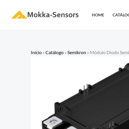
Ir
para
HOME
CATÁLO
o
conteúdo
Início
»
Catálogo
»
Semikron
»
Módulo Diodo Sem