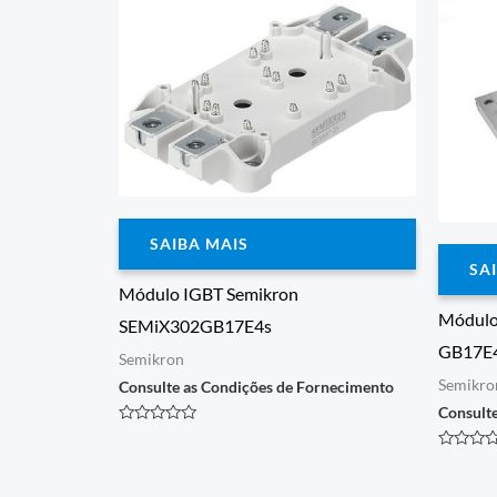
SAIBA MAIS
SA
Módulo IGBT Semikron
Módulo
SEMiX302GB17E4s
GB17E
Semikron
Semikro
Consulte as Condições de Fornecimento
Consult
Avaliação
0
Avaliaçã
de
0
5
de