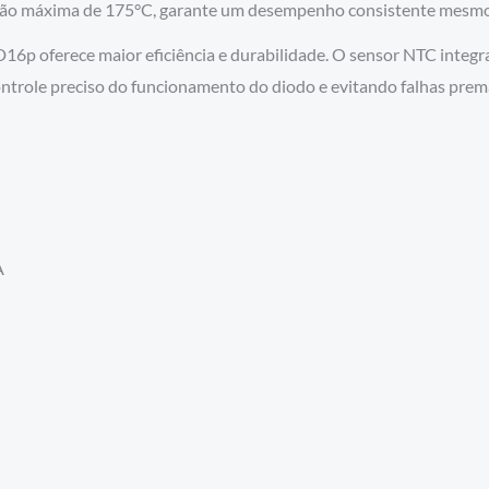
ção máxima de 175°C, garante um desempenho consistente mesmo
16p oferece maior eficiência e durabilidade. O sensor NTC inte
trole preciso do funcionamento do diodo e evitando falhas prematu
A