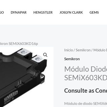
GO
DYNAPAR
HENGSTLER
JOSLYN CLARK
GEMS
ikron SEMiX603KD16p
Início
/
Semikron
/ Módulo
Semikron
Módulo Diod
SEMiX603K
Consulte as Con
Módulo de diodo SEMiX60