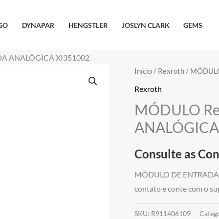
GO
DYNAPAR
HENGSTLER
JOSLYN CLARK
GEMS
DA ANALÓGICA XI351002
Início
/
Rexroth
/ MÓDULO
Rexroth
MÓDULO Re
ANALÓGICA 
Consulte as Co
MÓDULO DE ENTRADA AN
contato e conte com o sup
SKU:
R911406109
Categ