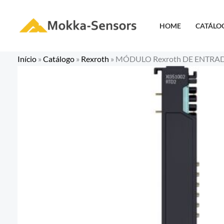
Ir
para
HOME
CATÁLO
o
conteúdo
Início
»
Catálogo
»
Rexroth
»
MÓDULO Rexroth DE ENTRA