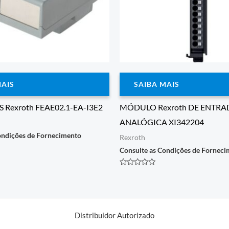
MAIS
SAIBA MAIS
 Rexroth FEAE02.1-EA-I3E2
MÓDULO Rexroth DE ENTRA
ANALÓGICA XI342204
ondições de Fornecimento
Rexroth
Consulte as Condições de Fornec
Avaliação
0
de
5
Distribuidor Autorizado