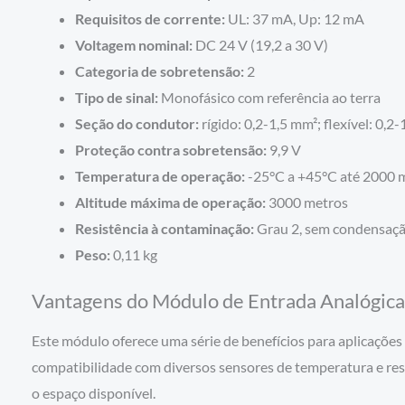
Requisitos de corrente:
UL: 37 mA, Up: 12 mA
Voltagem nominal:
DC 24 V (19,2 a 30 V)
Categoria de sobretensão:
2
Tipo de sinal:
Monofásico com referência ao terra
Seção do condutor:
rígido: 0,2-1,5 mm²; flexível: 0,2
Proteção contra sobretensão:
9,9 V
Temperatura de operação:
-25°C a +45°C até 2000 m
Altitude máxima de operação:
3000 metros
Resistência à contaminação:
Grau 2, sem condensaç
Peso:
0,11 kg
Vantagens do Módulo de Entrada Analógic
Este módulo oferece uma série de benefícios para aplicações i
compatibilidade com diversos sensores de temperatura e resi
o espaço disponível.