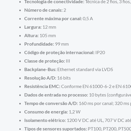
Tecnologia de conectividade:
Técnica de 2 fios, 3 fio
Número de canais:
2
Corrente máxima por canal:
0,5 A
Largura:
12 mm
Altura:
105 mm
Profundidade:
99 mm
Código de proteção internacional:
IP20
Classe de proteção:
III
Backplane-Bus:
Ethernet standard via LVDS
Resolução A/D:
16 bits
Resistência EMC:
Conforme EN 61000-6-2 e EN 610
Dados de entrada no processo:
10 bytes (configuráve
Tempo de conversão A/D:
160 ms por canal; 320 ms 
Consumo de energia:
1,2 W
Isolamento elétrico:
1200 V DC até UL, 707 V DC até
Tipos de sensores suportados:
PT100, PT200, PT500,