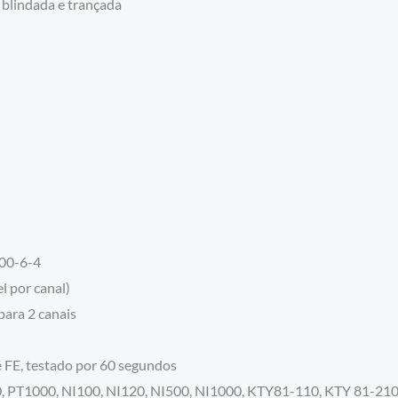
s, blindada e trançada
00-6-4
l por canal)
para 2 canais
 FE, testado por 60 segundos
 PT1000, NI100, NI120, NI500, NI1000, KTY81-110, KTY 81-210, K