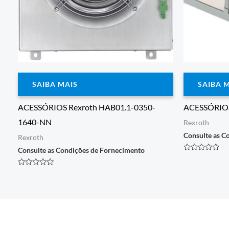
SAIBA MAIS
SAIBA 
ACESSÓRIOS Rexroth HAB01.1-0350-
ACESSÓRIOS
1640-NN
Rexroth
Consulte as C
Rexroth
Consulte as Condições de Fornecimento
Avaliação
0
de
Avaliação
5
0
de
5