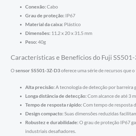
Conexão:
Cabo
Grau de proteção:
IP67
Material da caixa:
Plástico
Dimensões:
11.2 x 20 x 31.5 mm
Peso:
40g
Características e Benefícios do Fuji SS50
O
sensor SS501-3Z-D3
oferece uma série de recursos que 
Alta precisão:
A tecnologia de detecção por barreira 
Longa distância de detecção:
Com alcance de até 3 me
Tempo de resposta rápido:
Com tempo de resposta de 
Design compacto:
Suas dimensões reduzidas facilitam
Robustez e durabilidade:
O grau de proteção IP67 ga
industriais desafiadores.