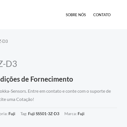
SOBRE NÓS
CONTATO
Z-D3
3Z-D3
ndições de Fornecimento
okka-Sensors. Entre em contato e conte com o suporte de
icite uma Cotação!
oria:
Fuji
Tag:
Fuji SS501-3Z-D3
Marca:
Fuji