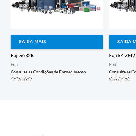
SAIBA MAIS
SAIBA 
Fuji SA32B
Fuji SZ-ZM2
Fuji
Fuji
Consulte as Condições de Fornecimento
Consulte as C
Avaliação
Avaliação
0
0
de
de
5
5