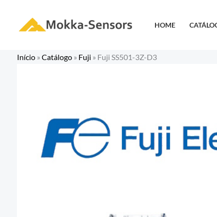
Ir
para
HOME
CATÁLO
o
conteúdo
Início
»
Catálogo
»
Fuji
»
Fuji SS501-3Z-D3