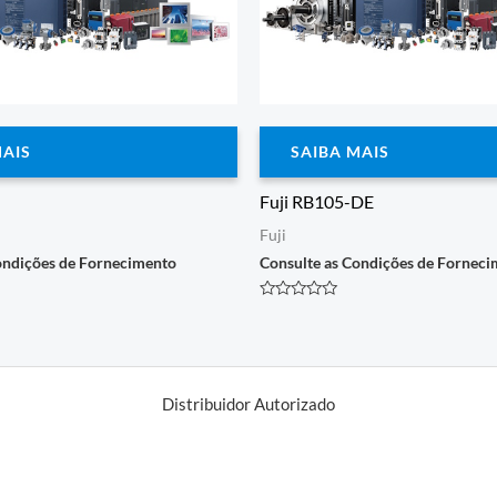
MAIS
SAIBA MAIS
Fuji RB105-DE
Fuji
ondições de Fornecimento
Consulte as Condições de Fornec
Avaliação
0
de
5
Distribuidor Autorizado