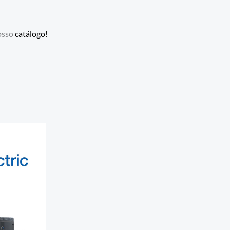
osso
catálogo!