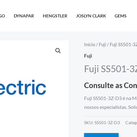
GO
DYNAPAR
HENGSTLER
JOSLYN CLARK
GEMS
Início
/
Fuji
/ Fuji SS501-3
Fuji
Fuji SS501-
Consulte as Co
Fuji SS501-3Z-D3 é na M
nossos especialistas. Sol
SKU:
SS501-3Z-D3
Categ