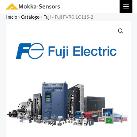
Ir
MAI
para
MEN
Início
»
Catálogo
»
Fuji
»
Fuji FVR0.1C11S-2
o
conteúdo