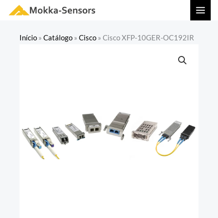
Ir
MAI
para
MEN
o
Início
»
Catálogo
»
Cisco
»
Cisco XFP-10GER-OC192IR
conteúdo