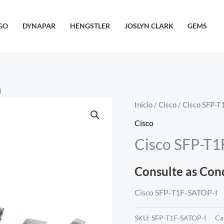
GO
DYNAPAR
HENGSTLER
JOSLYN CLARK
GEMS
I
Início
/
Cisco
/ Cisco SFP-T
Cisco
Cisco SFP-T1
Consulte as Con
Cisco SFP-T1F-SATOP-I
SKU:
SFP-T1F-SATOP-I
Ca