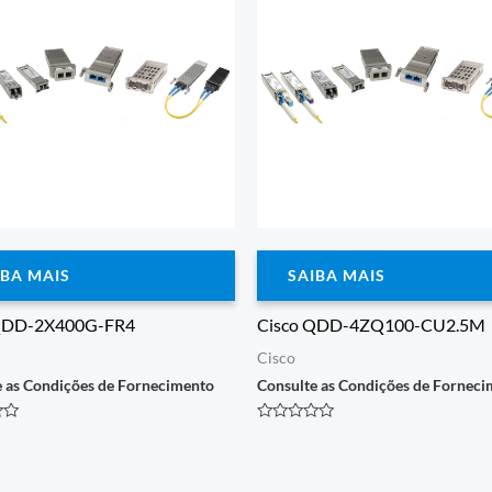
IBA MAIS
SAIBA MAIS
QDD-2X400G-FR4
Cisco QDD-4ZQ100-CU2.5M
Cisco
e as Condições de Fornecimento
Consulte as Condições de Fornec
o
Avaliação
0
de
5