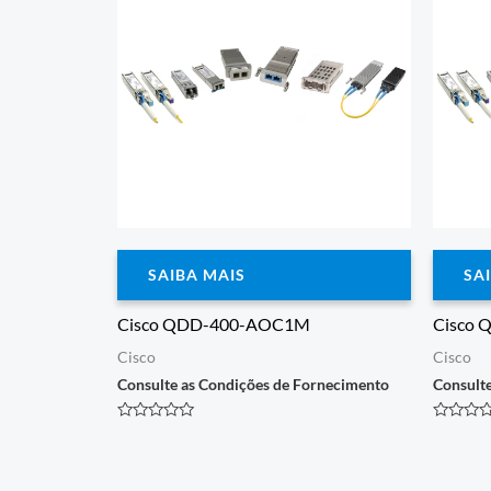
SAIBA MAIS
SA
Cisco QDD-400-AOC1M
Cisco 
Cisco
Cisco
Consulte as Condições de Fornecimento
Consult
Avaliação
Avaliaçã
0
0
de
de
5
5