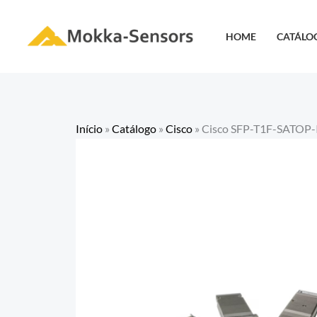
Ir
para
HOME
CATÁLO
o
conteúdo
Início
»
Catálogo
»
Cisco
»
Cisco SFP-T1F-SATOP-