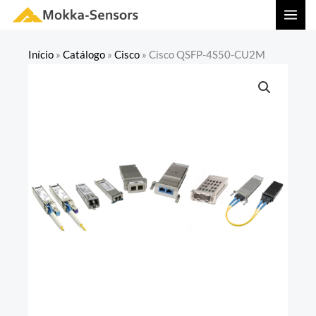
Ir
MAI
para
MEN
o
Início
»
Catálogo
»
Cisco
»
Cisco QSFP-4S50-CU2M
conteúdo