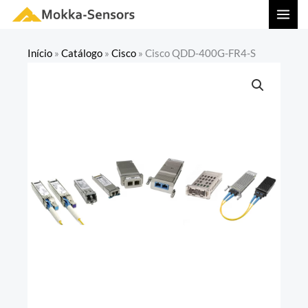
Ir
MAI
para
MEN
o
Início
»
Catálogo
»
Cisco
»
Cisco QDD-400G-FR4-S
conteúdo