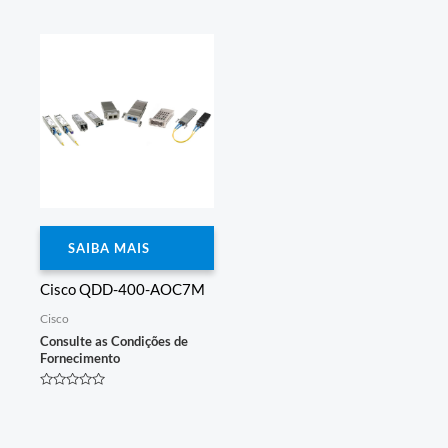
Avaliação
Avaliação
0
0
de
de
5
5
SAIBA MAIS
Cisco QDD-400-AOC7M
Cisco
Consulte as Condições de
Fornecimento
Avaliação
0
de
5