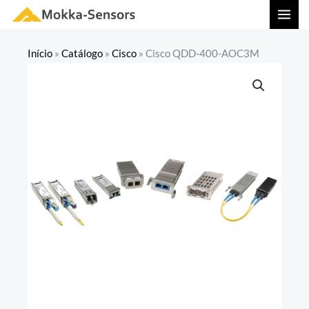
Ir
MAI
para
MEN
o
Início
»
Catálogo
»
Cisco
»
Cisco QDD-400-AOC3M
conteúdo