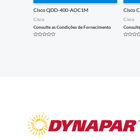
Cisco QDD-400-AOC1M
Cisco
Cisco
Cisco
Consulte as Condições de Fornecimento
Consult
Avaliação
Avaliaçã
0
0
de
de
5
5