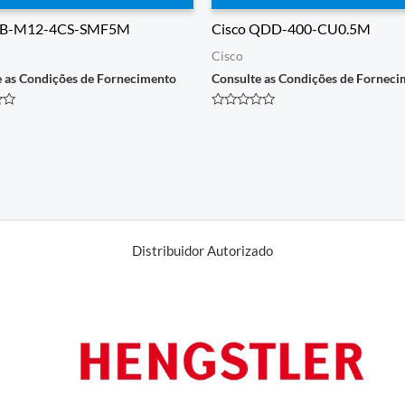
 CB-M12-4CS-SMF5M
Cisco QDD-400-CU0.5M
Cisco
e as Condições de Fornecimento
Consulte as Condições de Fornec
o
Avaliação
0
de
5
Distribuidor Autorizado