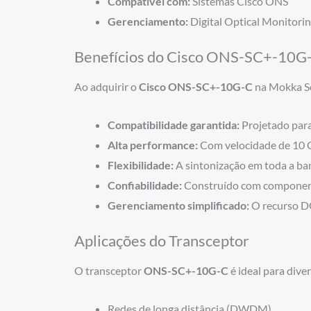
Compatível com:
Sistemas Cisco ONS
Gerenciamento:
Digital Optical Monitor
Benefícios do Cisco ONS-SC+-10G
Ao adquirir o
Cisco ONS-SC+-10G-C
na Mokka Se
Compatibilidade garantida:
Projetado para
Alta performance:
Com velocidade de 10 G
Flexibilidade:
A sintonização em toda a ba
Confiabilidade:
Construído com componente
Gerenciamento simplificado:
O recurso D
Aplicações do Transceptor
O transceptor
ONS-SC+-10G-C
é ideal para dive
Redes de longa distância (DWDM)