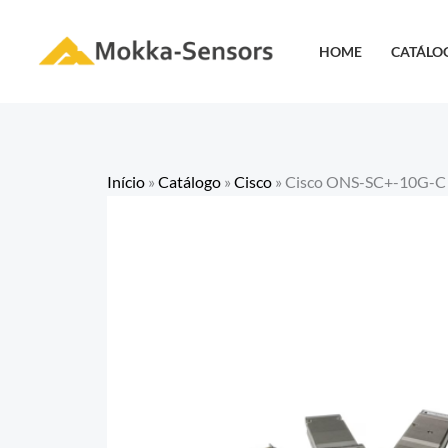
Ir
para
HOME
CATÁLO
o
conteúdo
Início
»
Catálogo
»
Cisco
»
Cisco ONS-SC+-10G-C