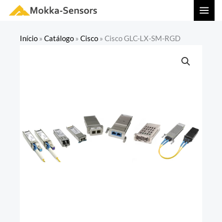
Ir
MAI
para
MEN
o
Início
»
Catálogo
»
Cisco
»
Cisco GLC-LX-SM-RGD
conteúdo